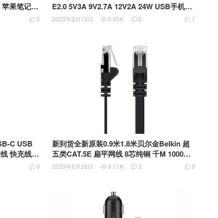
 苹果笔记本
E2.0 5V3A 9V2.7A 12V2A 24W USB手机充
Type-C F
电器 安卓快充头DSA-24QFA FCH FUS
0
2023年2月13日
5.85K
0
1




k-Core底座核
SB-C USB
新到货全新原装0.9米1.8米贝尔金Belkin 超
数据线 快充线 S
五类CAT.5E 扁平网线 8芯纯铜 千M 1000M
网线 黑色面条网线 F2CP010 Cat 5e Flat Ne
0
2020年8月26日
9.11K
3
0




twork Cable with Ethernet F2CP010-03 06