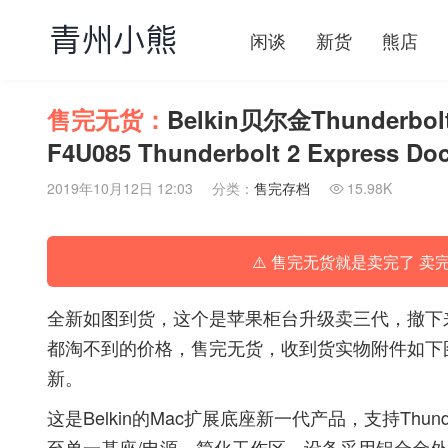
闲谈
新货
熊店
售完无货：
Belkin贝尔金Thunde
F4U085 Thunderbolt 2 Express Do
2019年10月12日 12:03
分类：
售完存档
15.98K

⚠️ 售完无货就是卖完了 卖
全新如图到货，这个是苹果柜台升级卖三代，撤下
都淘不到的价格，售完无货，收到货实物附件如下
新。
这是Belkin的Mac扩展底座新一代产品，支持Thund
至单一基座/电源，简化工作区。设备采用铝合金