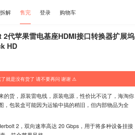
拆解
售完
登录
购物车
rbolt 2代苹果雷电基座HDMI接口转换器扩展坞
ck HD
完了就是没有货了 请不要再问 谢谢 ⚠️
来的货，原装雷电线，原装电源，性价比不说了，海淘你
图，包装盒可能因为运输中搞的稍旧，但内部物品为全
erbolt 2，双向速率高达 20 Gbps，用于将多种设备挂接
外壳，符合苹果风格。