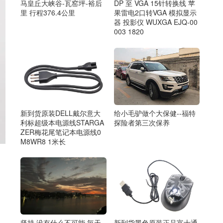
马皇丘大峡谷-瓦窑坪-裕后
DP 至 VGA 15针转换线 苹
里 行程376.4公里
果雷电2口转VGA 模拟显示
器 投影仪 WUXGA EJQ-00
003 1820
给小毛驴做个大保健--福特
新到货原装DELL戴尔意大
探险者第三次保养
利标超级本电源线STARGA
ZER梅花尾笔记本电源线0
M8WR8 1米长
坚持 没有什么不可能 毎天
新到货黑色原装正品富士通