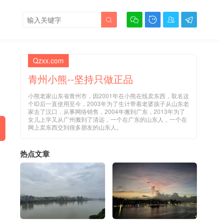





Qzxx.com
青州小熊--坚持只做正品
小熊老家山东省青州市，因2001年在小熊在线卖东西，取名这
个ID后一直使用至今，2003年为了生计带着老婆孩子从山东老
家去了汉口，从事网络销售，2004年搬到广东，2013年为了
女儿上学又从广州搬到了清远，一个在广东的山东人，一个在
网上卖东西交到很多朋友的山东人。
热点文章