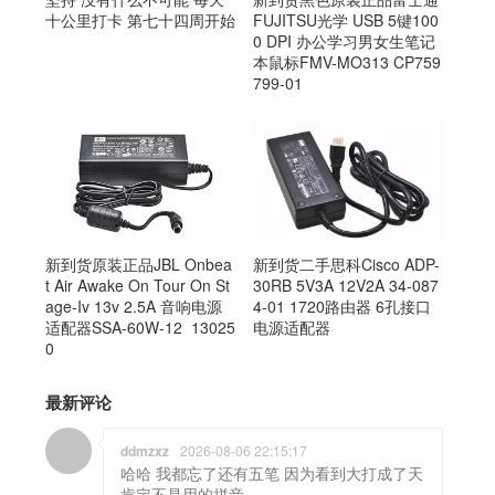
十公里打卡 第七十四周开始
FUJITSU光学 USB 5键100
0 DPI 办公学习男女生笔记
本鼠标FMV-MO313 CP759
799-01
新到货原装正品JBL Onbea
新到货二手思科Cisco ADP-
t Air Awake On Tour On St
30RB 5V3A 12V2A 34-087
age-Iv 13v 2.5A 音响电源
4-01 1720路由器 6孔接口
适配器SSA-60W-12 13025
电源适配器
0
最新评论
ddmzxz
2026-08-06 22:15:17
哈哈 我都忘了还有五笔 因为看到大打成了天
肯定不是用的拼音