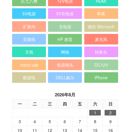
乱七八糟
12V电源
HDMI
5V电源
5V充电器
苹果
扩展坞
充电器
微软 Microsoft
音频线
HP 惠普
麦克风
天线
网络
转换头
micro usb
电源插头
DC12V
数据线
DELL戴尔
iPhone
2026年8月
一
二
三
四
五
六
日
1
2
3
4
5
6
7
8
9
10
11
12
13
14
15
16