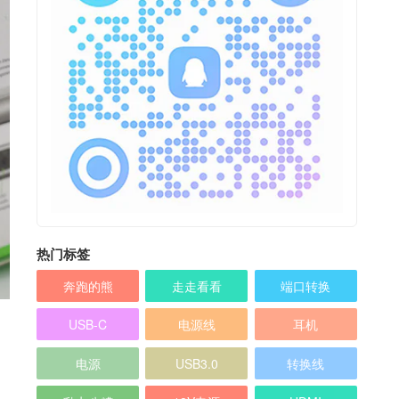
热门标签
奔跑的熊
走走看看
端口转换
USB-C
电源线
耳机
电源
USB3.0
转换线