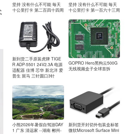
坚持 没有什么不可能 毎天
坚持 没有什么不可能 毎天
十公里打卡 第二百四十四周
十公里打卡 第一百六十三周
式
新到货二手原装虎牌 TIGE
GOPRO Hero黑狗云500G
R ADP-5501 24V2.3A 电源
无线视频盒子全球首拆
适配器 佳博 芯华 新北洋 爱
普生 斑马 三针圆口3针
小熊2026年暑假自驾游DAY
新到货开封切外包装盒标签
1 广东 清远家 --湖南 郴州-
微软Microsoft Surface Mini