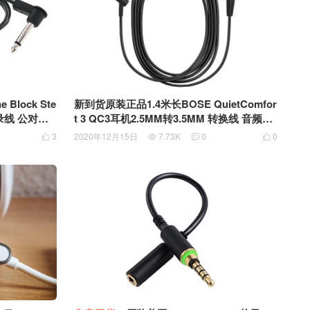
 Block Ste
新到货原装正品1.4米长BOSE QuietComfor
t 3 QC3耳机2.5MM转3.5MM 转换线 音频线
2.5转3.5音频线 联接线 AUX线
3
2020年12月15日
7.73K
0
0



