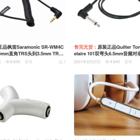
Saramonic SR-WM4C
售完无货：
原装正品Quilter Tone
 3.5mm直角TRS头到3.5mm TRRS
elaire 101双弯头6.5mm音频对录线 公对公
标准SR-PMC2 手机音频转换线适
贝司 电子琴 电吉他连接线
日
8.65K
0
1
2021年3月27日
4.84K
0




