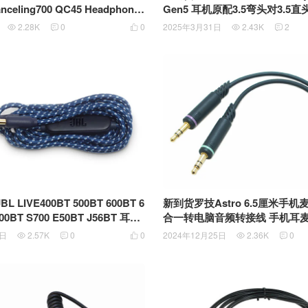
anceling700 QC45 Headphones
Gen5 耳机原配3.5弯头对3.5
接线1.8米长镀金接口音频线 对
2.28K
0
0
2025年3月31日
2.43K
2





长 826448-1100
车用手机耳机音响电脑通用音频
LIVE400BT 500BT 600BT 6
新到货罗技Astro 6.5厘米手
合一转电脑音频转接线 手机耳麦
mm转2.5mm带线控麦克风尼龙网
分线器一分二
0日
2.57K
0
0
2024年12月25日
2.36K
0




