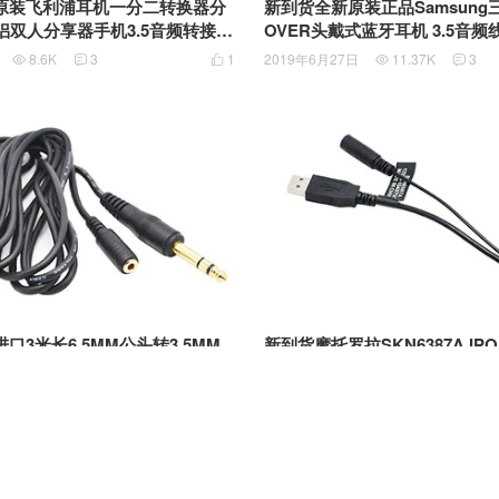
原装飞利浦耳机一分二转换器分
新到货全新原装正品Samsung三
侣双人分享器手机3.5音频转接头
OVER头戴式蓝牙耳机 3.5音频
adapter DLC1201/27
克风
8.6K
3
1
2019年6月27日
11.37K
3





口3米长6.5MM公头转3.5MM
新到货摩托罗拉SKN6387A IPOD c
母口 转接线 镀金接口 软线
Motorola TK30 老款苹果dock
音频输出/IPC/iPhone4/iPod li
日
8.48K
0
0
2018年11月9日
8.97K
0





接线 对录线 连接线 音频线 充