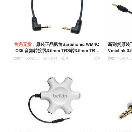
售完无货：
原装正品枫笛Saramonic WM4C
新到货原装正品枫笛
-C35 音频转接线3.5mm TRS转3.5mm TRS
Vmiclink
对录线 公对公车用手机汽车耳机音响电脑通
CTIA 国际
2021年5月25日
4.96K
0
0
2021年5月16



用音频线
配器