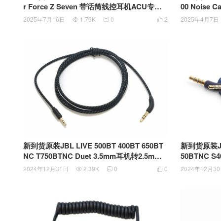
r Force Z Seven 带话筒线控耳机ACU专用
00 Noise C
联接线4节3.5mm插头转6针端子
AUX Wire 3.5mm转2.5mm音频线 耳机联接
2025年7月16日
1.79K
0
2
2025年4月7日



线 AUX线 1米
新到货原装JBL LIVE 500BT 400BT 650BT
新到货原装JBL 
NC T750BTNC Duet 3.5mm耳机转2.5mm
50BTNC S400BT S700 E50BT J56BT 耳机
耳机孔的音频线尼龙网防缠绕耳机线
音频线3.5
2024年12月31日
2.39K
0
0
2024年12月3



耳机线