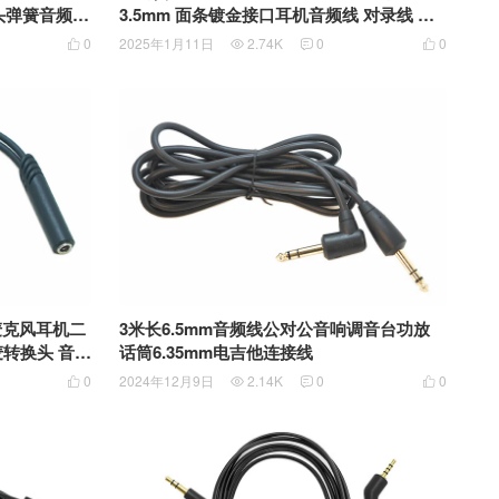
直头弹簧音频连
3.5mm 面条镀金接口耳机音频线 对录线 公
录线 公对公
对公车用手机耳机音响电脑通用音频线
0
2025年1月11日
2.74K
0
0




线
机麦克风耳机二
3米长6.5mm音频线公对公音响调音台功放
转换头 音频
话筒6.35mm电吉他连接线
0
2024年12月9日
2.14K
0
0



