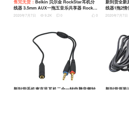
售完无货：
Belkin 贝尔金 RockStar耳机分
新到货全新
线器 3.5mm AUX一拖五音乐共享器 Rockst
线器1拖2情
ar 5-Way 3.5mm Headphone Splitter (Blac
线Stereo Y 
2020年7月7日
9.2K
0
0
2020年7月7日



k and White) F8J022YWAPL
新到货手机麦克风耳机二合一转电脑音频转
新到货原装进
接线 手机耳麦转换头 音频分线器一分二
2018年12月26日
9.55K
0
1
2018年12月4


