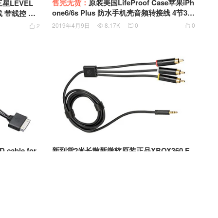
售完无货：
原装美国LifeProof Case苹果iPh
星LEVEL
one6/6s Plus 防水手机壳音频转接线 4节3.5
线 带线控 麦
MM音频手机耳机麦延长线转接线公转母 Lif
2019年4月9日
8.17K
0
0
2




eProof Headphone Adapter
able for
新到货2米长散新微软原装正品XBOX360 E
转3.5mm LO
版AV线 电视频线 红白黄三色线 接音箱耳机
ne out耳放转
音频线 Microsoft 3.5mm to RCA Composit
4
2018年10月19日
12.42K
1
0




电线
e AV Cable for Xbox 360 E X864963-002