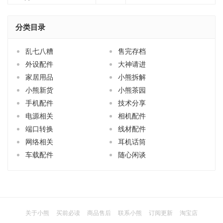
分类目录
乱七八糟
售完存档
外设配件
大神请进
家居用品
小熊拆解
小熊新货
小熊茶园
手机配件
技术分享
电源相关
相机配件
端口转换
线材配件
网络相关
耳机话筒
车载配件
随心闲谈
关于小熊
买前必读
商品售后
联系小熊
订阅更新
淘宝店