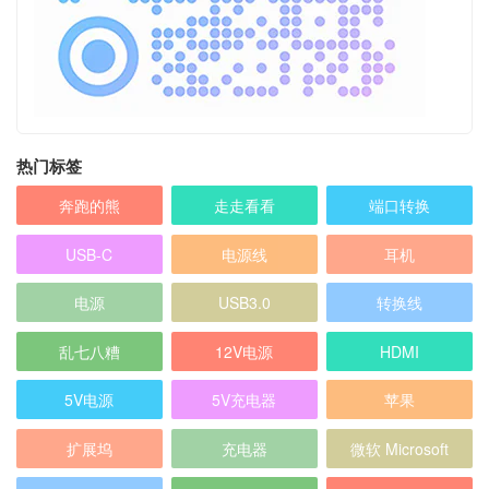
热门标签
奔跑的熊
走走看看
端口转换
USB-C
电源线
耳机
电源
USB3.0
转换线
乱七八糟
12V电源
HDMI
5V电源
5V充电器
苹果
扩展坞
充电器
微软 Microsoft