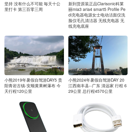
坚持 没有什么不可能 毎天十公
新到货原装正品Clarisonic科莱
里打卡 第三百零三周
丽mia3 aria4 smart5 Profile Pe
di充电器电源女士电动洁面仪洗
脸仪毛孔清洁器 无线充电器 无
线充电底座
小熊2019年暑假自驾游DAY5 贵
小熊2024年暑假自驾游DAY 20
阳青岩古镇-安顺黄果树瀑布 今
江西南丰县--广东 清远家 行程 6
天行程120公里
29公里 总行程4570公里