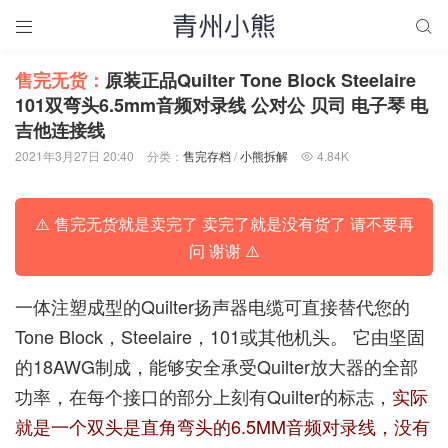


售完无货：
原装正品Quilter Tone Block Steelaire
101双弯头6.5mm音频对录线 公对公 贝司 电子琴 电
吉他连接线
2021年3月27日 20:40
分类：
售完存档
/
小熊拆解
4.84K

⚠️ 售完无货就是卖完了 卖完了就是没有货了 请不要再
问 谢谢 ⚠️
一体注塑成型的Quilter扬声器电缆可直接替代您的
Tone Block，Steelaire，101或其他机头。 它由坚固
的18AWG制成，能够安全承受Quilter放大器的全部
功率，在每个接口的部分上刻有Quilter的标志，
实际
就是一个双头是直角弯头的6.5MM音频对录线，没有