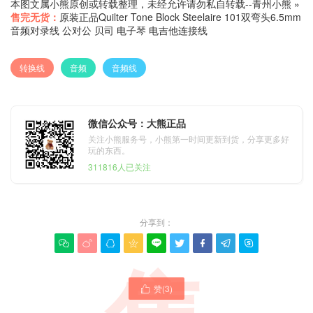
本图文属小熊原创或转载整理，未经允许请勿私自转载--
青州小熊
»
售完无货：
原装正品Quilter Tone Block Steelaire 101双弯头6.5mm
音频对录线 公对公 贝司 电子琴 电吉他连接线
转换线
音频
音频线
微信公众号：大熊正品
关注小熊服务号，小熊第一时间更新到货，分享更多好
玩的东西。
311816人已关注
分享到：









赞(
3
)
