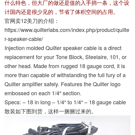
什么特色，但大厂的做还是值的入手捎一条，这个设
计国内还是很少见的，节省了体积空间的占用。
官网卖12美刀的介绍：
https://www.quilterlabs.com/index.php/product/quilte
r-speaker-cable/
Injection molded Quilter speaker cable is a direct
replacement for your Tone Block, Steelaire, 101, or
other head. Made from rugged 18 gauge cord, it is
more than capable of withstanding the full fury of a
Quilter amplifier safely. Features the Quilter logo
embossed on each 1/4″ section.
Specs: – 18 in long – 1/4″ to 1/4″ – 18 gauge cable
散装如下图到货，这样一捆捆过来的。