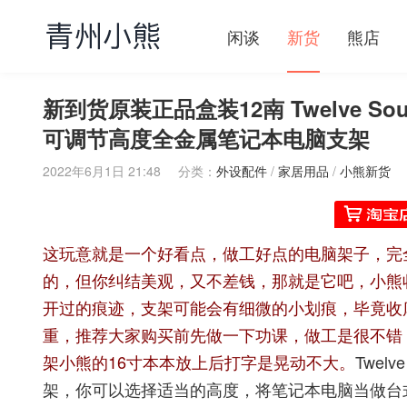
闲谈
新货
熊店
新到货原装正品盒装12南 Twelve South H
可调节高度全金属笔记本电脑支架
2022年6月1日 21:48
分类：
外设配件
/
家居用品
/
小熊新货
这玩意就是一个好看点，做工好点的电脑架子，完
的，但你纠结美观，又不差钱，那就是它吧，小熊
开过的痕迹，支架可能会有细微的小划痕，毕竟收库
重，推荐大家购买前先做一下功课，做工是很不错
架小熊的16寸本本放上后打字是晃动不大。
Twelv
架，你可以选择适当的高度，将笔记本电脑当做台式机