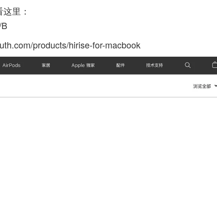
看这里：
/B
uth.com/products/hirise-for-macbook