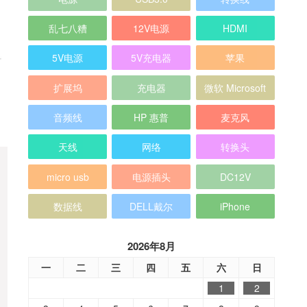
乱七八糟
12V电源
HDMI
5V电源
5V充电器
苹果
扩展坞
充电器
微软 Microsoft
音频线
HP 惠普
麦克风
天线
网络
转换头
micro usb
电源插头
DC12V
数据线
DELL戴尔
iPhone
2026年8月
一
二
三
四
五
六
日
1
2