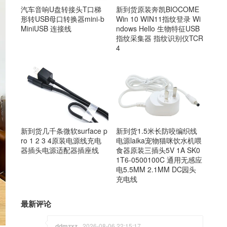
汽车音响U盘转接头T口梯
新到货原装奔凯BIOCOME
形转USB母口转换器mini-b
Win 10 WIN11指纹登录 Wi
MiniUSB 连接线
ndows Hello 生物特征USB
指纹采集器 指纹识别仪TCR
4
新到货1.5米长防咬编织线
新到货几千条微软surface p
电源laika宠物猫咪饮水机喂
ro 1 2 3 4原装电源线充电
食器原装三插头5V 1A SK0
器插头电源适配器插座线
1T6-0500100C 通用无感应
电5.5MM 2.1MM DC园头
充电线
最新评论
ddmzxz
2026-08-06 22:15:17