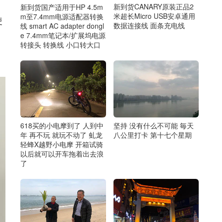
新到货CANARY原装正品2
新到货国产适用于HP 4.5m
米超长Micro USB安卓通用
m至7.4mm电源适配器转换
使
数据连接线 面条充电线
线 smart AC adapter dongl
e 7.4mm笔记本/扩展坞电源
转接头 转换线 小口转大口
618买的小电摩到了 人到中
坚持 没有什么不可能 毎天
年 再不玩 就玩不动了 虬龙
八公里打卡 第十七个星期
轻蜂X越野小电摩 开箱试骑
以后就可以开车拖着出去浪
了