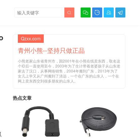





o
Qzxx.com
青州小熊--坚持只做正品
小熊老家山东省青州市，因2001年在小熊在线卖东西，取名这
个ID后一直使用至今，2003年为了生计带着老婆孩子从山东老
家去了汉口，从事网络销售，2004年搬到广东，2013年为了
女儿上学又从广州搬到了清远，一个在广东的山东人，一个在
网上卖东西交到很多朋友的山东人。
热点文章
抓