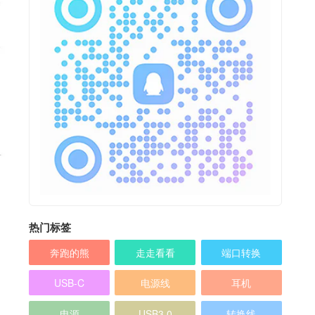
热门标签
奔跑的熊
走走看看
端口转换
USB-C
电源线
耳机
电源
USB3.0
转换线