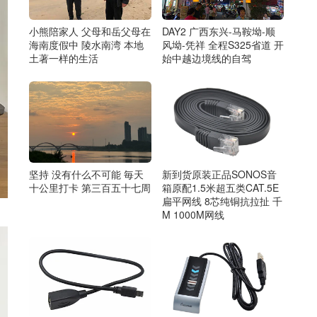
小熊陪家人 父母和岳父母在
DAY2 广西东兴-马鞍坳-顺
海南度假中 陵水南湾 本地
风坳-凭祥 全程S325省道 开
土著一样的生活
始中越边境线的自驾
坚持 没有什么不可能 毎天
新到货原装正品SONOS音
十公里打卡 第三百五十七周
箱原配1.5米超五类CAT.5E
扁平网线 8芯纯铜抗拉扯 千
M 1000M网线