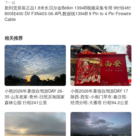
下一篇
新到货原装正品1.8米长贝尔金Belkin 1394B视频采集专用 9针转4针
800转400 DV F3N403-06-APL数据线1394B 9 Pin to 4 Pin Firewire
Cable
相关推荐
小熊2026年暑假自驾游DAY 26-
小熊2026年暑假自驾游DAY 17
35 山东老家-青州-日照滨海国家
陕西-西安-小南门早市-秦汉馆-
森林公园 行程241公里
经渭分明-大雁塔 行程94.2公里