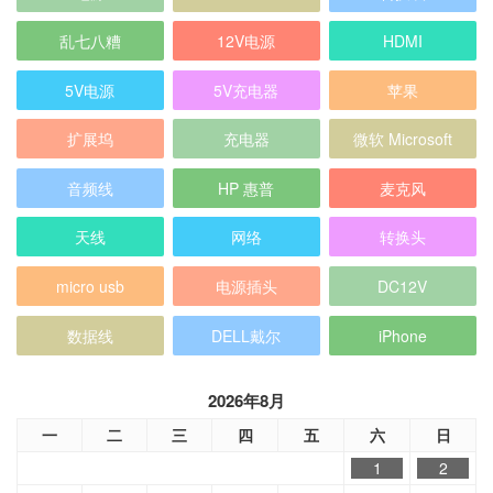
乱七八糟
12V电源
HDMI
5V电源
5V充电器
苹果
扩展坞
充电器
微软 Microsoft
音频线
HP 惠普
麦克风
天线
网络
转换头
micro usb
电源插头
DC12V
数据线
DELL戴尔
iPhone
2026年8月
一
二
三
四
五
六
日
1
2