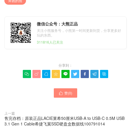
奔跑的熊
微信公众号：大熊正品
关注小熊服务号，小熊第一时间更新到货，分享更多好
玩的东西。
311816人已关注
分享到：









赞(
0
)

上一篇
售完存档：原装正品LACIE莱希50厘米USB-A to USB-C 0.5M USB
3.1 Gen 1 Cable希捷飞翼SSD硬盘盒数据线100791014