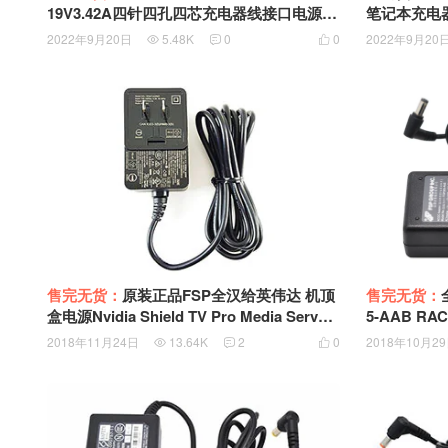
19V3.42A四针四孔四芯充电器线接口电源适
笔记本充电器
配器
9R 5525接
2022年9月20日
5.48K
0
0
2022年9月20



售完无货：
原装正品FSP全汉给英伟达 机顶
售完无货：
盒电源Nvidia Shield TV Pro Media Server
5-AAB RAC 
AC Adapter Power Supply Charger SPA0
m接口原装
2018年11月24日
13.64K
2
0
2018年10月2



40A19W2