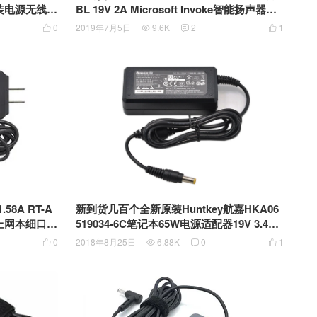
E原装电源无线A
BL 19V 2A Microsoft Invoke智能扬声器On
190126D1
yx Studio 音乐卫星 Aura Studio 蓝牙琉璃
0
2019年7月5日
9.6K
2
1




翡翠水晶音箱电源适配器F19V-2C-DC
8A RT-A
新到货几百个全新原装Huntkey航嘉HKA06
由器上网本细口电
519034-6C笔记本65W电源适配器19V 3.42A
5.5*2.5mm接口 Intel NUC电源适配器迷你主
0
2018年8月25日
6.88K
0
1




机一体机