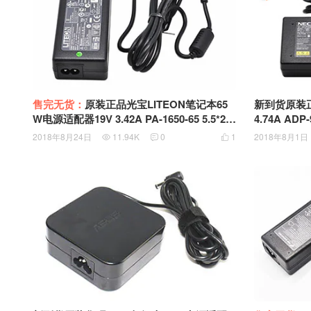
售完无货：
原装正品光宝LITEON笔记本65
新到货原装正
W电源适配器19V 3.42A PA-1650-65 5.5*2.5
4.74A AD
mm接口 Intel NUC电源适配器
P102/OP-5
2018年8月24日
11.94K
0
1
2018年8月1日



口