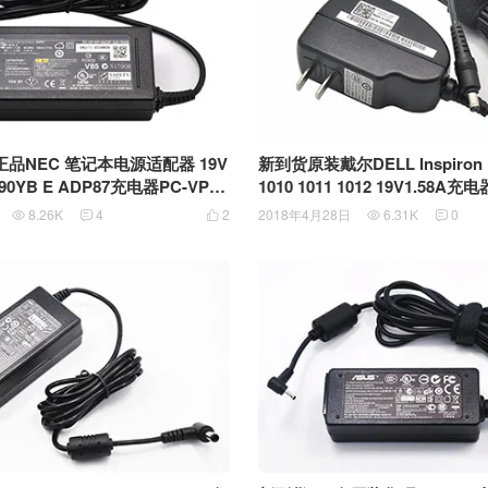
品NEC 笔记本电源适配器 19V
新到货原装戴尔DELL Inspiron Mi
P-90YB E ADP87充电器PC-VP-W
1010 1011 1012 19V1.58A充电器APD代工W
20-76420 通用5.5mm x 2.5mm接
A-30A19C 0U039H
8.26K
4
2
2018年4月28日
6.31K
0




