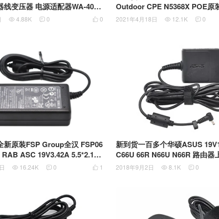
线变压器 电源适配器WA-40E1
Outdoor CPE N5368X PO
口
P供电模块 HW-190126D0D HW-
日
4.88K
0
0
2021年4月18日
12.1K
0





D 19v 1.26A电源适配器
新到货一百多个华硕ASUS 19V1.5
全新原装FSP Group全汉 FSP06
C66U 66R N66U N66R 路
RAB ASC 19V3.42A 5.5*2.1m
源2.5*0.7mm EXA1004UH
电源适配器
2018年9月2日
8.1K
0
9日
16.24K
0
1




