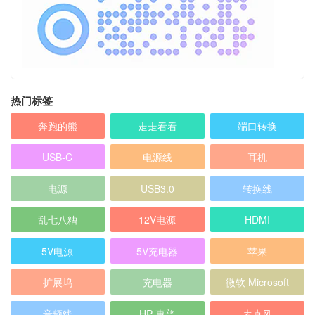
热门标签
奔跑的熊
走走看看
端口转换
USB-C
电源线
耳机
电源
USB3.0
转换线
乱七八糟
12V电源
HDMI
5V电源
5V充电器
苹果
扩展坞
充电器
微软 Microsoft
音频线
HP 惠普
麦克风