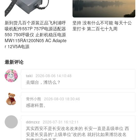
新到货几百个原装正品飞利浦呼
坚持 没有什么不可能 毎天十公
吸机配件557P 757P电源适配器
里打卡 第二百七十九周
550 750呼吸仪 止鼾机稳压电源
MW115RA1200N05 AC Adapte
r 12V5A电源
最新评论
taki
2026-08-06 14:10:48
去烟台，潍坊么？
青州小熊
2026-08-03 18:30:46
感谢科普。
ddmzxz
2026-07-31 16:12:11
其实西安不是长安改名改来的 长安一直是县级单位 西
安是长安县的“上级单位”改的名 就好比如果潍坊改名
和青州没啥关系