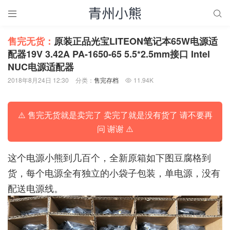


售完无货：
原装正品光宝LITEON笔记本65W电源适
配器19V 3.42A PA-1650-65 5.5*2.5mm接口 Intel
NUC电源适配器
2018年8月24日 12:30
分类：
售完存档
11.94K

⚠️ 售完无货就是卖完了 卖完了就是没有货了 请不要再
问 谢谢 ⚠️
这个电源小熊到几百个，全新原箱如下图豆腐格到
货，每个电源全有独立的小袋子包装，单电源，没有
配送电源线。