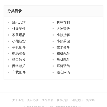
分类目录
乱七八糟
售完存档
外设配件
大神请进
家居用品
小熊拆解
小熊新货
小熊茶园
手机配件
技术分享
电源相关
相机配件
端口转换
线材配件
网络相关
耳机话筒
车载配件
随心闲谈
关于小熊
买前必读
商品售后
联系小熊
订阅更新
淘宝店