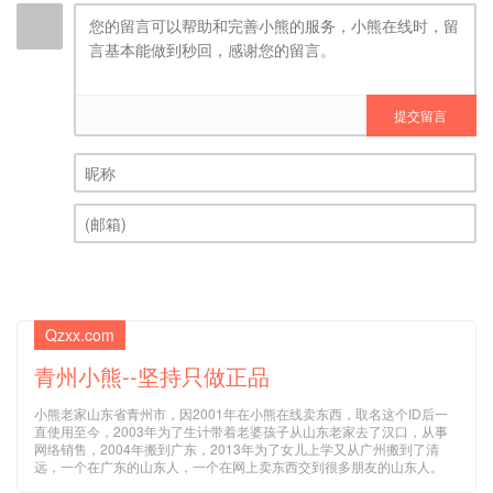
提交留言
昵称 (必填)
(邮箱) (必填)
Qzxx.com
青州小熊--坚持只做正品
小熊老家山东省青州市，因2001年在小熊在线卖东西，取名这个ID后一
直使用至今，2003年为了生计带着老婆孩子从山东老家去了汉口，从事
网络销售，2004年搬到广东，2013年为了女儿上学又从广州搬到了清
远，一个在广东的山东人，一个在网上卖东西交到很多朋友的山东人。