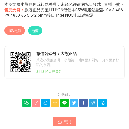
本图文属小熊原创或转载整理，未经允许请勿私自转载--
青州小熊
»
售完无货：
原装正品光宝LITEON笔记本65W电源适配器19V 3.42A
PA-1650-65 5.5*2.5mm接口 Intel NUC电源适配器
19V电源
电源
微信公众号：大熊正品
关注小熊服务号，小熊第一时间更新到货，分享更多好
玩的东西。
311816人已关注
分享到：









赞(
1
)
