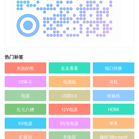
热门标签
奔跑的熊
走走看看
端口转换
USB-C
电源线
耳机
电源
USB3.0
转换线
乱七八糟
12V电源
HDMI
5V电源
5V充电器
苹果
扩展坞
充电器
微软 Microsoft