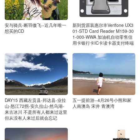
安与骑兵-断羽傲飞--近几年唯一
新到货原装惠尔丰Verifone UX3
想买的CD
01-STD Card Reader M159-30
1-000-WWA 加油机自动零售信
用卡银行卡IC卡读卡器支付终端
DAY15 西藏左贡县-邦达县-业拉
五一提前游--4月26号小熊和家
山-怒江72拐-安久拉山-然乌湖-
人南澳岛 宋井 青澳湾
来古冰川 不是所有人都来过这里
但从没有人来过后就会忘记