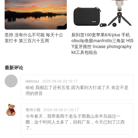
坚持 没有什么不可能 毎天十公
新到货100套苹果6/6/plus 手机
里打卡 第三百六十五周
olloclip鱼眼manfrotto三角架 HIS
Y蓝牙摇控 Incase photography
kit工具包组合
最新评论
ddmzxz
2026-08-06 22:15:17
哈哈 我都忘了还有五笔 因为看到大打成了天 肯定不是
用的拼音
青州小熊
2026-08-06 21:30:17
今年春天，我带着两个老头子围着山东半岛搞过一
圈，这个时间人太多了，回程广东，今天已到了江西
了。