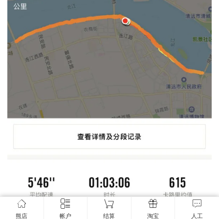
熊店
帐户
结算
淘宝
人工