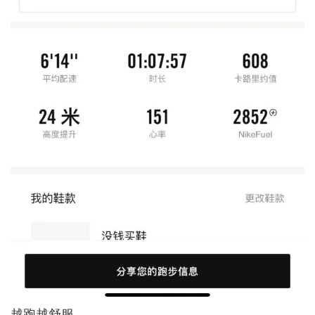
越跑越舒服