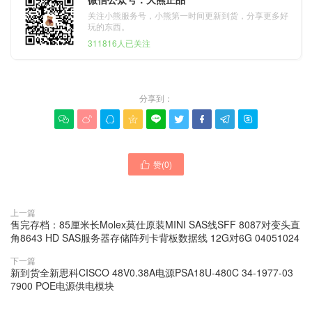
关注小熊服务号，小熊第一时间更新到货，分享更多好
玩的东西。
311816人已关注
分享到：









赞(
0
)

上一篇
售完存档：85厘米长Molex莫仕原装MINI SAS线SFF 8087对变头直
角8643 HD SAS服务器存储阵列卡背板数据线 12G对6G 04051024
下一篇
新到货全新思科CISCO 48V0.38A电源PSA18U-480C 34-1977-03
7900 POE电源供电模块