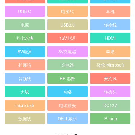
USB-C
电源线
耳机
电源
USB3.0
转换线
乱七八糟
12V电源
HDMI
5V电源
5V充电器
苹果
扩展坞
充电器
微软 Microsoft
音频线
HP 惠普
麦克风
天线
网络
转换头
micro usb
电源插头
DC12V
数据线
DELL戴尔
iPhone