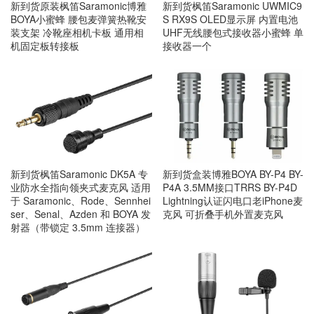
新到货原装枫笛Saramonic博雅
新到货枫笛Saramonic UWMIC9
BOYA小蜜蜂 腰包麦弹簧热靴安
S RX9S OLED显示屏 内置电池
装支架 冷靴座相机卡板 通用相
UHF无线腰包式接收器小蜜蜂 单
机固定板转接板
接收器一个
新到货枫笛Saramonic DK5A 专
新到货盒装博雅BOYA BY-P4 BY-
业防水全指向领夹式麦克风 适用
P4A 3.5MM接口TRRS BY-P4D
于 Saramonic、Rode、Sennhei
Lightning认证闪电口老iPhone麦
ser、Senal、Azden 和 BOYA 发
克风 可折叠手机外置麦克风
射器（带锁定 3.5mm 连接器）