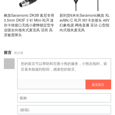
枫笛Saramonic DK3B 索尼专用
新到货6米长Saramonic枫笛 XL
3.5mm DK3F 3 针 Mini-XLR 迷
avMic-C XLR 3针卡农接头 48V
你卡侬接口无线小蜜蜂锁定型专
幻象电源 网络直播 采访 心型指
业级全向领夹式麦克风 话筒 高
向式领夹麦克风
灵敏度咪头
留言
抢沙发
提交留言
昵称 (必填)