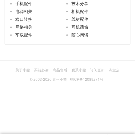
手机配件
技术分享
电源相关
相机配件
端口转换
线材配件
网络相关
耳机话筒
车载配件
随心闲谈
关于小熊
买前必读
商品售后
联系小熊
订阅更新
淘宝店
© 2003-2026
青州小熊
粤ICP备12089271号