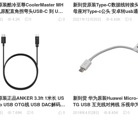
原装酷冷至尊CoolerMaster MH
新到货原装Type-C数据线转接头 
原配直角拐弯头USB-C 到 USB
母座对Type-c公头 安卓转usb
B-C To USB 3.0 3.1转换器 雷
华为乐视数据线转换器
0日
4.3K
0
0
2021年12月20日
6.43K
0





B接口 Type-C OTG 转接线
新到货 华为原装Huawei Micro-to
原装正品ANKER 3.3ft 1米长 US
TG USB 互充线对拷线 乐视华
icro USB OTG线 USB DAC解码线
向充电Data Charging Cable
控器线 MacBook外接老相机
2018年4月28日
8.45K
0
6日
7.69K
0
0




