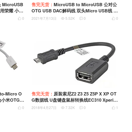
MicroUSB
售完无货：
MicroUSB to MicroUSB 公对公
通用荣耀 小米
OTG USB DAC解码线 双头Micro USB线 5
芯加地线带屏蔽35厘米
0
2021年7月13日
5.52K
0
0




-Micro O
售完无货：
原装索尼Z2 Z3 Z5 Z5P X XP OT
为小米OTG反
G数据线 U盘键盘鼠标转换线EC310 Xperia
Transfer Mobile - Micro USB to USB Adap
0
2018年4月27日
7.32K
0
1




ter