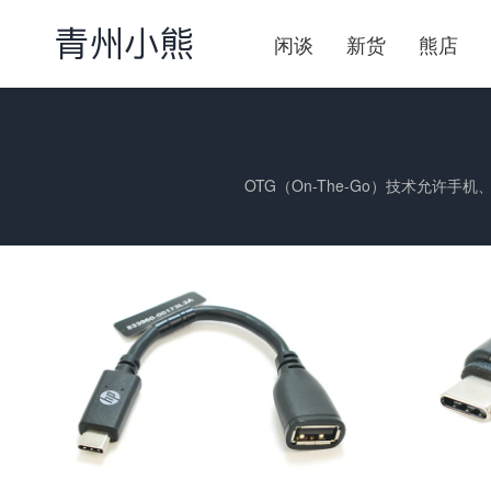
闲谈
新货
熊店
OTG（On-The-Go）技术允