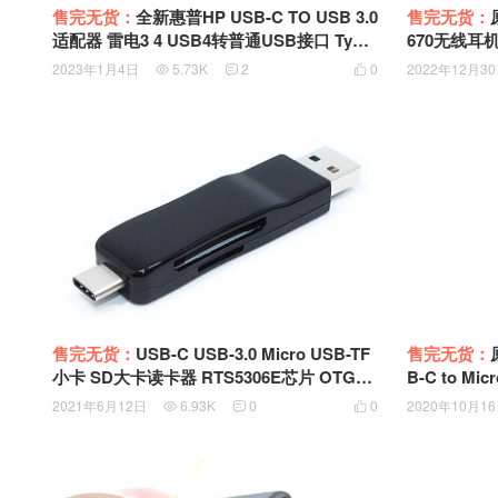
售完无货：
全新惠普HP USB-C TO USB 3.0
售完无货：
适配器 雷电3 4 USB4转普通USB接口 Type-
670无线耳机
C OTG 转接线 835880-001 833960-001
-A 适配器 US
2023年1月4日
5.73K
2
0
2022年12月3



电3转普通US
售完无货：
USB-C USB-3.0 Micro USB-TF
售完无货：
小卡 SD大卡读卡器 RTS5306E芯片 OTG读
B-C to M
卡器
Dji 大疆遥
2021年6月12日
6.93K
0
0
2020年10月1


