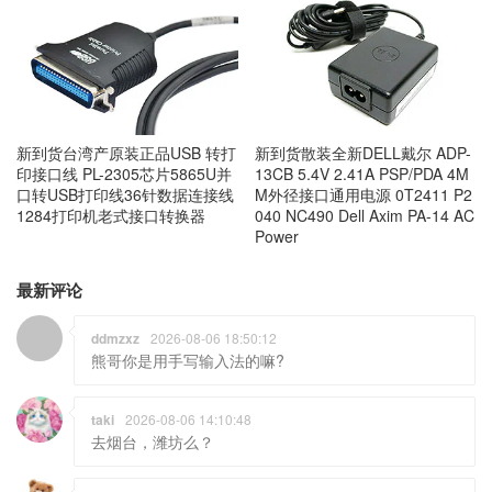
新到货台湾产原装正品USB 转打
新到货散装全新DELL戴尔 ADP-
印接口线 PL-2305芯片5865U并
13CB 5.4V 2.41A PSP/PDA 4M
口转USB打印线36针数据连接线
M外径接口通用电源 0T2411 P2
1284打印机老式接口转换器
040 NC490 Dell Axim PA-14 AC
Power
最新评论
ddmzxz
2026-08-06 18:50:12
熊哥你是用手写输入法的嘛?
taki
2026-08-06 14:10:48
去烟台，潍坊么？