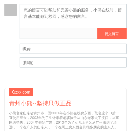
提交留言
昵称 (必填)
(邮箱) (必填)
Qzxx.com
青州小熊--坚持只做正品
小熊老家山东省青州市，因2001年在小熊在线卖东西，取名这个ID后一
直使用至今，2003年为了生计带着老婆孩子从山东老家去了汉口，从事
网络销售，2004年搬到广东，2013年为了女儿上学又从广州搬到了清
远，一个在广东的山东人，一个在网上卖东西交到很多朋友的山东人。