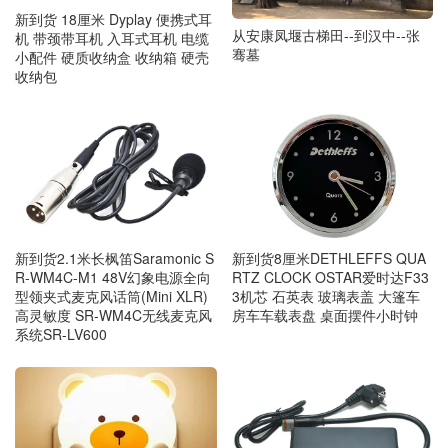
新到货 18厘米 Dyplay 便携式耳
从安康凤堰古梯田--到汉中--张
机 带颈带耳机 入耳式耳机 电缆
骞墓
小配件 硬质收纳盒 收纳箱 硬壳
收纳包
新到货2.1米长枫笛Saramonic S
新到货8厘米DETHLEFFS QUA
R-WM4C-M1 48V幻象电源全向
RTZ CLOCK OSTAR爱时达F33
型领夹式麦克风话筒(Mini XLR)
3机芯 石英表 玻璃表盖 大篷车
高灵敏度 SR-WM4C无线麦克风
房车车载表盘 桌面摆件小时钟
系统SR-LV600