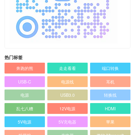
热门标签
奔跑的熊
走走看看
端口转换
USB-C
电源线
耳机
电源
USB3.0
转换线
乱七八糟
12V电源
HDMI
5V电源
5V充电器
苹果