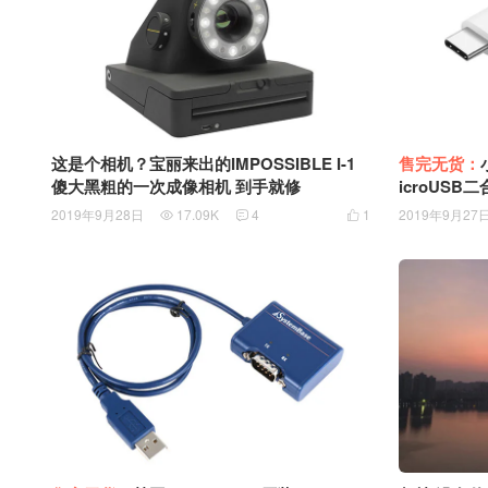
这是个相机？宝丽来出的IMPOSSIBLE I-1
售完无货：
傻大黑粗的一次成像相机 到手就修
icroUSB
IX3小米8
2019年9月28日
17.09K
4
1
2019年9月27


