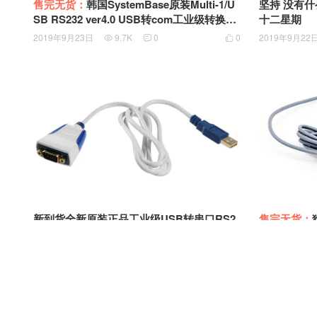
售完无货：
韩国SystemBase原装Multi-1/U
坚持 没有什
SB RS232 ver4.0 USB转com工业级转换器
十二星期
15kV浪涌保护921.6Kbps速度
2019年9月23日
9.7K
0
0
2019年9月22



售完无货：
新到货全新原装正品工业级USB转串口RS2
线 USB D
32 FTDI官方 USB转COM口FTDI ES-U-100
oxlink代工
1-R100 US232R-100
2019年9月14
2019年9月16日
27.21K
0
0


