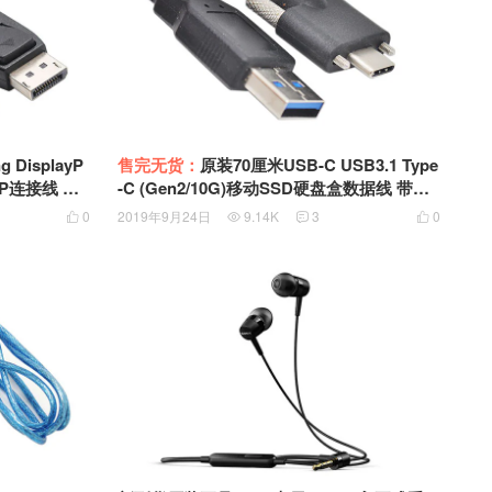
ayP
售完无货：
原装70厘米USB-C USB3.1 Type
P连接线 Dis
-C (Gen2/10G)移动SSD硬盘盒数据线 带固
 60HZ显示器线
定端子
0
2019年9月24日
9.14K
3
0



