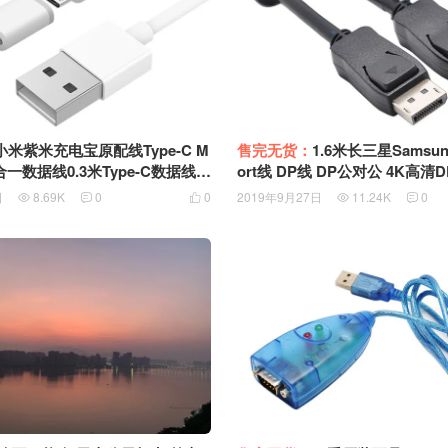
小米紫米充电宝原配线Type-C M
售完无货：
1.6米长三星Samsung Displ
二合一数据线0.3米Type-C数据线M
ort线 DP线 DP公对公 4K高清D
/9快充安卓手机一拖二充电线
playPort 1.2 3840×2160 4K
日
8.69K
0
0
2019年9月27日
11.24K
0





联接线BN39-01879A