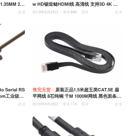
.35MM 2.0
w HD锯齿鲶HDMI线 高清线 支持3D 4K 连
接线
2
2019年9月29日
6.88K
0
0




售完无货：
原装正品1.5米超五类CAT.5E 扁
平网线 8芯纯铜 千M 1000M网线 黑色面条网
速度
线
0
2019年9月28日
6.17K
0
0



