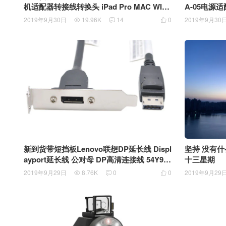
机适配器转接线转换头 iPad Pro MAC WIN
A-05电源适配
声卡Digital to 3.5 mm headphone adaptor
展电源 DV
2019年9月30日
19.96K
14
0
2019年9月30



CX21988芯片
新到货带短挡板Lenovo联想DP延长线 Displ
坚持 没有什
ayport延长线 公对母 DP高清连接线 54Y933
十三星期
7
2019年9月29日
8.76K
0
0
2019年9月29


