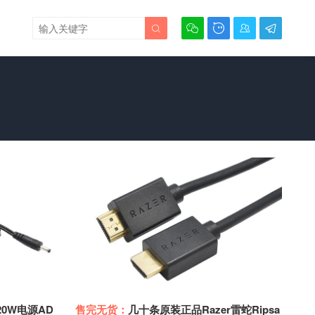





20W电源AD
售完无货：
几十条原装正品Razer雷蛇Ripsa