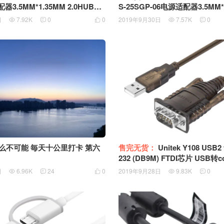
器3.5MM*1.35MM 2.0HUB扩
S-25SGP-06电源适配器3.5MM*1
E代工
HUB扩展电源
日
7.92K
0
0
2019年9月30日
7.57K
0





么不可能 毎天十公里打卡 第六
售完无货：
Unitek Y108 USB2 to Serial RS
232 (DB9M) FTDI芯片 USB转com工业级转
换器15kV浪涌保护921.6Kbps
日
6.96K
24
0
2019年9月28日
9.83K
0




