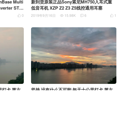
ase Multi
新到货原装正品Sony索尼MH750入耳式重
低音耳机 XZP Z2 Z3 Z5线控通用耳塞
0
2019年9月16日
15.98K
6
1




里打卡 第六
坚持 没有什么不可能 毎天十公里打卡 第六
十个星期
0
2019年9月8日
6.62K
1
0



