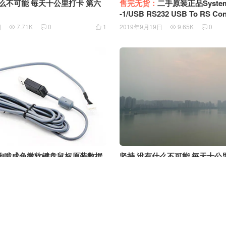
么不可能 毎天十公里打卡 第六
售完无货：
二手原装正品SystemB
-1/USB RS232 USB To RS Converter STB-
M-1U-RS232 工业级USB转串口RS232 FTD
日
7.71K
0
1
2019年9月19日
9.65K
0





I芯片USB转COM口
狗啃成色微软键盘鼠标原装数据
坚持 没有什么不可能 毎天十公
IY数据线 断线接线备用 台湾正崴F
十一星期
日
8.85K
0
0
2019年9月12日
4.79K
0




