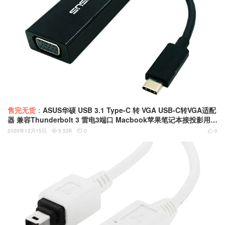
售完无货：
ASUS华硕 USB 3.1 Type-C 转 VGA USB-C转VGA适配
器 兼容Thunderbolt 3 雷电3端口 Macbook苹果笔记本接投影用 V
GA接口1080P
2020年12月15日
5.53K
0
0


