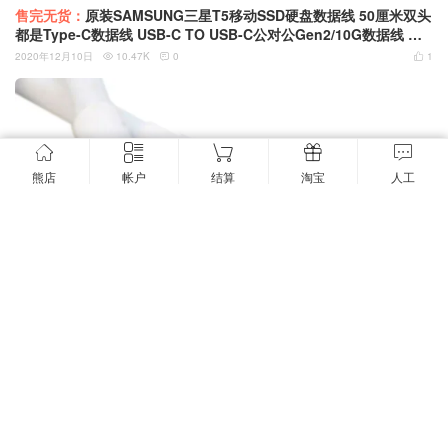
售完无货：
原装SAMSUNG三星T5移动SSD硬盘数据线 50厘米双头
都是Type-C数据线 USB-C TO USB-C公对公Gen2/10G数据线 带
收纳捆绳
2020年12月10日
10.47K
0
1



熊店
帐户
结算
淘宝
人工
售完无货：
一米长白色Thunderbolt™3 雷电3 雷雳3 20G被动式雷
电线USB-C 4K60Hz显示器线双头Type-C USB-C TO USB-C USB
3.1 GEN2 PD快充 EMARK芯片 60W SSD硬盘盒高速传输线
2020年12月7日
7.1K
0
0


