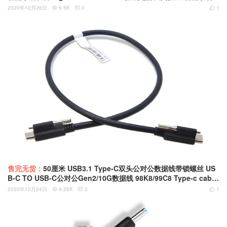
备控制 智能区域应用程序控制
2020年12月26日
6.5K
0
1



售完无货：
50厘米 USB3.1 Type-C双头公对公数据线带锁螺丝 US
B-C TO USB-C公对公Gen2/10G数据线 98K8/99C8 Type-c cable
工控设备用高速线
2020年12月24日
9.26K
2
1


