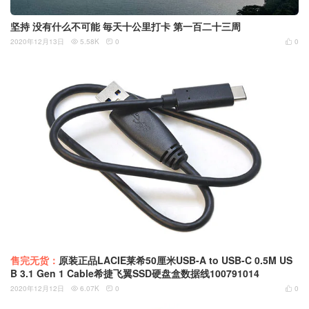
坚持 没有什么不可能 毎天十公里打卡 第一百二十三周
2020年12月13日
5.58K
0
0



售完无货：
原装正品LACIE莱希50厘米USB-A to USB-C 0.5M US
B 3.1 Gen 1 Cable希捷飞翼SSD硬盘盒数据线100791014
2020年12月12日
6.07K
0
0


