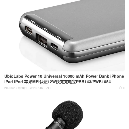
UbioLabs Power 10 Universal 10000 mAh Power Bank iPhone
iPad iPod 苹果MFI认证12W快充充电宝PBB143/PWB1054
2020年12月28日
24.64K
0
0


