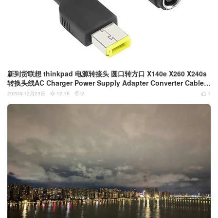
新到货联想 thinkpad 电源转接头 圆口转方口 X140e X260 X240s
转换头线AC Charger Power Supply Adapter Converter Cable C
ord For Lenovo ThinkPad T440, T440p, T440s, T540p, X1 Car
2020年12月23日
12.1K
2
1



bon, X140e, X240