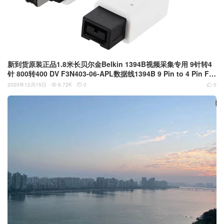
新到货原装正品1.8米长贝尔金Belkin 1394B视频采集专用 9针转4
针 800转400 DV F3N403-06-APL数据线1394B 9 Pin to 4 Pin Fir
ewire Cable
2020年12月15日
6.72K
0
0


