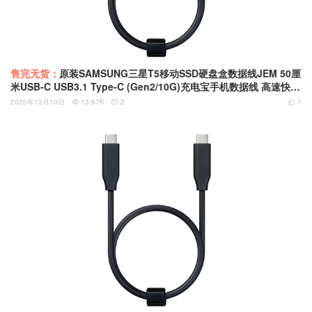
售完无货：
原装SAMSUNG三星T5移动SSD硬盘盒数据线JEM 50厘
米USB-C USB3.1 Type-C (Gen2/10G)充电宝手机数据线 高速快充
线 带魔术捆绳
2020年12月10日
13.67K
2
1


