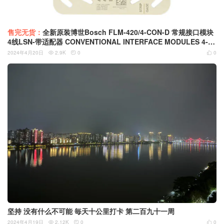
售完无货：
全新原装博世Bosch FLM-420/4-CON-D 常规接口模块
4线LSN-带适配器 CONVENTIONAL INTERFACE MODULES 4‑WI
RE LSN
2024年4月20日
2.9K
0
0



坚持 没有什么不可能 毎天十公里打卡 第二百九十一周
2024年4月19日
2.12K
0
0


