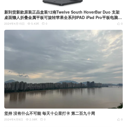
新到货新款原装正品盒装12南Twelve South HoverBar Duo 支架
桌面懒人折叠金属平板可旋转苹果全系列IPAD iPad Pro平板电脑支
架 多变平板支撑架
2024年4月15日
5.43K
0
0



坚持 没有什么不可能 毎天十公里打卡 第二百九十周
2024年4月9日
2.08K
0
0


