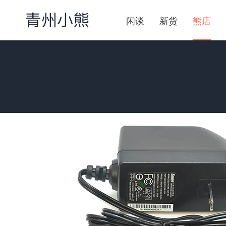
闲谈
新货
熊店