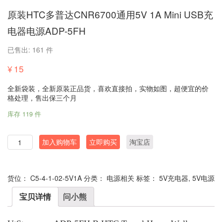
原装HTC多普达CNR6700通用5V 1A Mini USB充
电器电源ADP-5FH
已售出: 161 件
¥
15
全新袋装，全新原装正品货，喜欢直接拍，实物如图，超便宜的价
格处理，售出保三个月
库存 119 件
数
加入购物车
立即购买
淘宝店
量
货位：
C5-4-1-02-5V1A
分类：
电源相关
标签：
5V充电器
,
5V电源
宝贝详情
问小熊