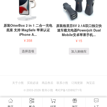
原装OtterBox 2 in 1 二合一充电
原装格里芬5V 2.1A双口独立快
底座 支持 MagSafe 苹果认证
速车载充电器Powerjolt Dual
iPhone A...
Mobile安卓苹果手机...
¥
358
¥
15
选择选项
加入购物车
关于小熊
买前必读
商品售后
联系小熊
订阅更新
淘宝店
© 2003-2026
青州小熊
粤ICP备12089271号
熊店
帐户
结算
淘宝
人工