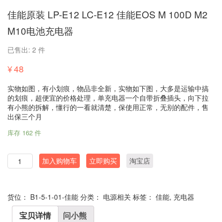
佳能原装 LP-E12 LC-E12 佳能EOS M 100D M2
M10电池充电器
已售出: 2 件
¥
48
实物如图，有小划痕，物品非全新，实物如下图，大多是运输中搞
的划痕，超便宜的价格处理，单充电器一个自带折叠插头，向下拉
有小熊的拆解，懂行的一看就清楚，保使用正常，无别的配件，售
出保三个月
库存 162 件
数
加入购物车
立即购买
淘宝店
量
货位：
B1-5-1-01-佳能
分类：
电源相关
标签：
佳能
,
充电器
宝贝详情
问小熊