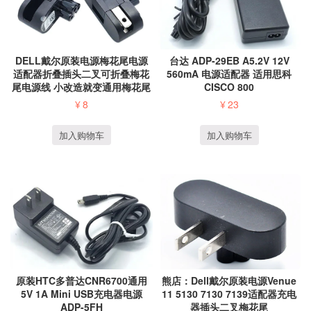
DELL戴尔原装电源梅花尾电源
台达 ADP-29EB A5.2V 12V
适配器折叠插头二叉可折叠梅花
560mA 电源适配器 适用思科
尾电源线 小改造就变通用梅花尾
CISCO 800
笔记本侧插直...
¥
8
¥
23
加入购物车
加入购物车
原装HTC多普达CNR6700通用
熊店：Dell戴尔原装电源Venue
5V 1A Mini USB充电器电源
11 5130 7130 7139适配器充电
ADP-5FH
器插头二叉梅花尾