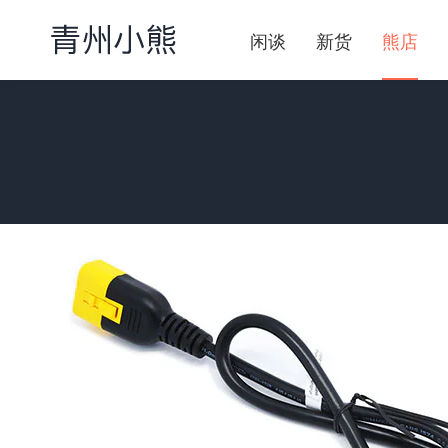
闲谈
新货
熊店