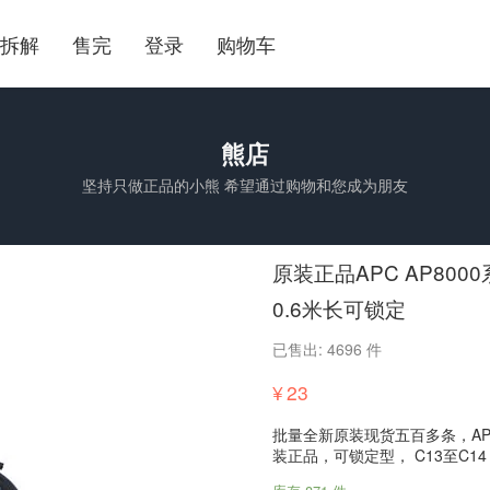
拆解
售完
登录
购物车
熊店
坚持只做正品的小熊 希望通过购物和您成为朋友
原装正品APC AP800
0.6米长可锁定
已售出: 4696 件
¥
23
批量全新原装现货五百多条，AP
装正品，可锁定型， C13至C14，