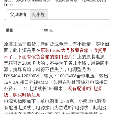
Pill XL
宝贝详情
问小熊
重量
100 克
原装正品非假货，新到货成色新，有小批量，实物如
图，此电源是用在
原装Beats 大号胶囊音箱（假货用
不了，下面有假货音箱的接口图片）
上的原装电源，
音箱可是2000多块的，不要为了省几个钱，用杂牌电
源，搞坏音箱，就得不偿失了，电源型号为：
DYS404-120300W，输入：100-240V全球电压，输出
12V 3A 接口外径4MM（如用在别处请核对电源接口
外径），DC电源线长150厘米，
没有配送8字电源
线，购买时请注意
。
电源实物图如下，单电源重137.9克，小熊此电源没
有配送电源线，电源接口为普通8字电源线，此电源