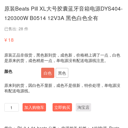
原装Beats Pill XL大号胶囊蓝牙音箱电源DYS404-
120300W B0514 12V3A 黑色白色全有
已售出: 28 件
¥
18
原装正品非假货，黑色新到货，成色新，价格稍上调了一点，白色
是原来的货，成色稍差一点，单电源没有配送电源线注意。
颜色
白色
黑色
原来到的货，因白色不显脏，成色不是很新，特价处理，单电源没
有配送电源线。
数
加入购物车
立即购买
淘宝店
量
货位：
B6-2-1-01-beats
分类：
电源相关
标签：
12V电源
,
Beats