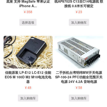
底座 支持 MagSafe 苹果认证
线AP8702S C13至C14电源线 联
iPhone A...
接线 0.6米长可锁定
¥
358
¥
23
选择选项
加入购物车
二手拆机台湾明纬MW开关电源
佳能原装 LP-E12 LC-E12 佳能
SP-100-24 PFC功能全范围开关
EOS M 100D M2 M10电池充电
电源 24V 4.2A 音响电源
器
¥
58
¥
48
加入购物车
加入购物车