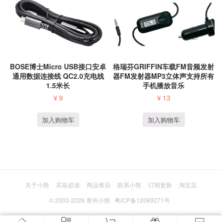
BOSE博士Micro USB接口安卓
格瑞芬GRIFFIN车载FM音频发射
通用数据连接线 QC2.0充电线
器FM发射器MP3立体声支持所有
1.5米长
手机播放音乐
¥
9
¥
13
加入购物车
加入购物车
关于小熊
买前必读
商品售后
联系小熊
订阅更新
淘宝店
© 2003-2026
青州小熊
粤ICP备12089271号