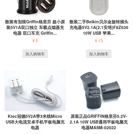
散装有划痕Griffin格里芬 超小原
散装二手Belkin贝尔金旋转插头
装5V1A双口独立 车载点烟器充
充电器5V2.1A(2.1安培)F8Z630
电器 双口车充 Griffin...
10W USB 苹果...
¥
5
¥
13
加入购物车
加入购物车
Ktec冠德5V2A带3米线Micro
原装正品GRIFFIN格里芬5.2V-
USB大电流安卓手机平板电脑充
2.1A 10W USB通用平板电脑充
电器
电器MASM-02022