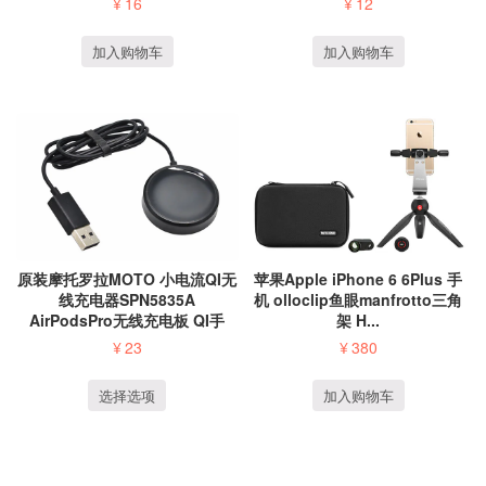
¥
16
¥
12
加入购物车
加入购物车
原装摩托罗拉MOTO 小电流QI无
苹果Apple iPhone 6 6Plus 手
线充电器SPN5835A
机 olloclip鱼眼manfrotto三角
AirPodsPro无线充电板 QI手
架 H...
表...
¥
23
¥
380
选择选项
加入购物车