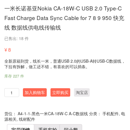
一米长诺基亚Nokia CA-18W-C USB 2.0 Type-C
Fast Charge Data Sync Cable for 7 8 9 950 快充
线 数据线供电线传输线
已售出: 18 件
¥
8
全新原箱到货，线长一米，普通USB 2.0的USB-A转USB-C数据线，
下拉有拆解，做工还不错，有喜欢的可以捎条。
库存 227 件
数
加入购物车
立即购买
淘宝店
量
货位：
A4-1-1-黑色一米CA-18W-C A-C数据线
分类：
手机配件
,
电
源相关
,
线材配件
宝贝详情
手机实拍
问小熊