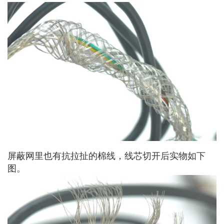
屏蔽网里也有抗拉扯的棉线，线芯切开后实物如下
图。