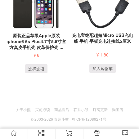
充电宝绝配超短Micro USB充电
原装正品苹果Apple原装
线 手机 平板充电连接线5厘米
iphone6 6s Plus4.7寸5.5寸官
方真皮手机壳 皮革保护壳 ...
¥
1.80
¥
6
加入购物车
选择选项
关于小熊
买前必读
商品售后
联系小熊
订阅更新
淘宝店
© 2003-2026
青州小熊
粤ICP备12089271号