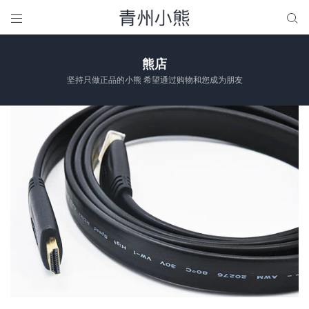


熊店
坚持只做正品的小熊 希望通过购物和您成为朋友