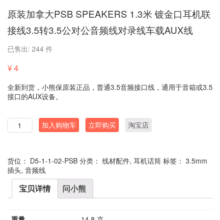
原装加拿大PSB SPEAKERS 1.3米 镀金口耳机联
接线3.5转3.5公对公音频线对录线车载AUX线
已售出: 244 件
¥
4
全新到货，小熊保原装正品，普通3.5音频接口线，通用于音箱或3.5
接口的AUX设备。
数
加入购物车
立即购买
淘宝店
量
货位：
D5-1-1-02-PSB
分类：
线材配件
,
耳机话筒
标签：
3.5mm
插头
,
音频线
宝贝详情
问小熊
重量
14.8 克