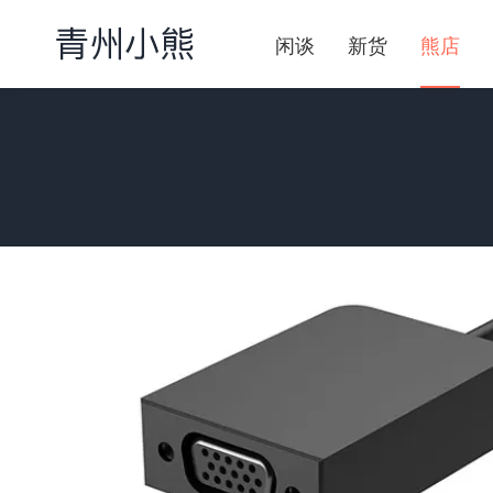
闲谈
新货
熊店