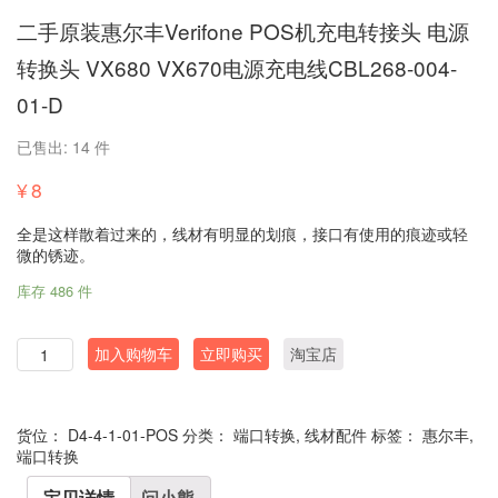
二手原装惠尔丰Verifone POS机充电转接头 电源
转换头 VX680 VX670电源充电线CBL268-004-
01-D
已售出: 14 件
¥
8
全是这样散着过来的，线材有明显的划痕，接口有使用的痕迹或轻
微的锈迹。
库存 486 件
数
加入购物车
立即购买
淘宝店
量
货位：
D4-4-1-01-POS
分类：
端口转换
,
线材配件
标签：
惠尔丰
,
端口转换
宝贝详情
问小熊