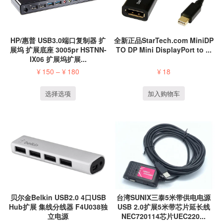
HP/惠普 USB3.0端口复制器 扩
全新正品StarTech.com MiniDP
展坞 扩展底座 3005pr HSTNN-
TO DP Mini DisplayPort to ...
IX06 扩展坞扩展...
¥
150
–
¥
180
¥
18
选择选项
加入购物车
台湾SUNIX三泰5米带供电电源
贝尔金Belkin USB2.0 4口USB
USB 2.0扩展5米带芯片延长线
Hub扩展 集线分线器 F4U038独
NEC720114芯片UEC220...
立电源