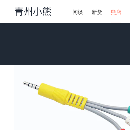
闲谈
新货
熊店