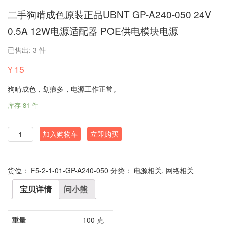
二手狗啃成色原装正品UBNT GP-A240-050 24V
0.5A 12W电源适配器 POE供电模块电源
已售出: 3 件
¥
15
狗啃成色，划痕多，电源工作正常。
库存 81 件
数
加入购物车
立即购买
量
货位：
F5-2-1-01-GP-A240-050
分类：
电源相关
,
网络相关
宝贝详情
问小熊
重量
100 克