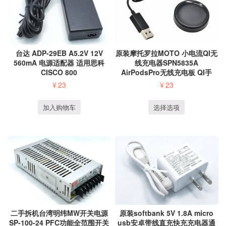
原装摩托罗拉MOTO 小电流QI无
台达 ADP-29EB A5.2V 12V
线充电器SPN5835A
560mA 电源适配器 适用思科
AirPodsPro无线充电板 QI手
CISCO 800
表...
¥
23
¥
23
选择选项
加入购物车
二手拆机台湾明纬MW开关电源
原装softbank 5V 1.8A micro
SP-100-24 PFC功能全范围开关
usb安卓带线直充快充充电器通