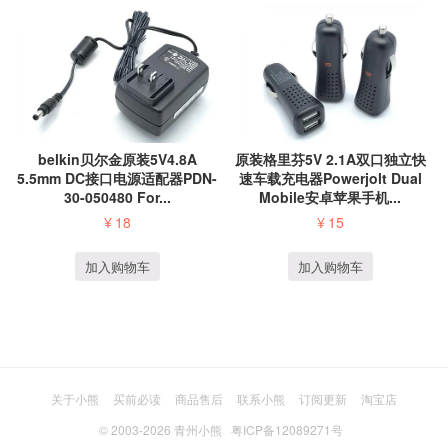
belkin贝尔金原装5V4.8A
原装格里芬5V 2.1A双口独立快
5.5mm DC接口电源适配器PDN-
速车载充电器Powerjolt Dual
30-050480 For...
Mobile安卓苹果手机...
¥
18
¥
15
加入购物车
加入购物车
关于小熊
买前必读
商品售后
联系小熊
订阅更新
淘宝店
© 2003-2026
青州小熊
粤ICP备12089271号