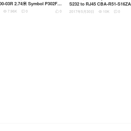
8700-03R 2.74米 Symbol P302FZ
S232 to RJ45 CBA-R51-S16ZA
45对电话线口RJ11
Motorola MP6000 Scanner
7.96K
0
0
2017年5月30日
10K
0




