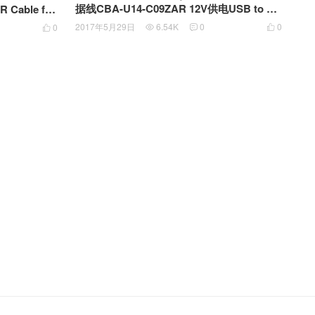
据线CBA-U14-C09ZAR 12V供电USB to RJ
R Cable for
45 10P10C Cable for Motorola Symbol Sc
2017年5月29日
6.54K
0
0
0




anner