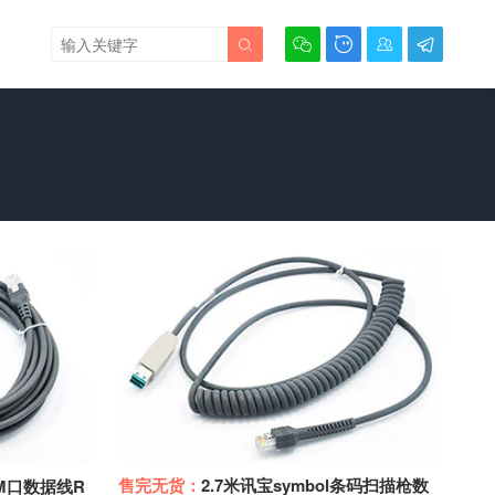





售完无货：
2.7米讯宝symbol条码扫描枪数
OM口数据线R