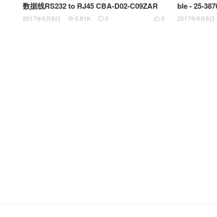
数据线RS232 to RJ45 CBA-D02-C09ZAR
ble - 25-3
Y 网络口RJ
2017年6月8日
5.81K
0
0
2017年6月8日


