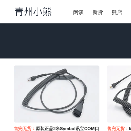
闲谈
新货
熊店
售完无货：
原装正品2米Symbol讯宝COM口
售完无货：