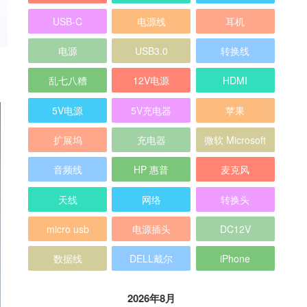
USB-C
电源线
耳机
电源
USB3.0
转换线
乱七八糟
12V电源
HDMI
5V电源
5V充电器
苹果
扩展坞
充电器
微软 Microsoft
音频线
HP 惠普
麦克风
天线
网络
转换头
micro usb
电源插头
DC12V
数据线
DELL戴尔
iPhone
2026年8月