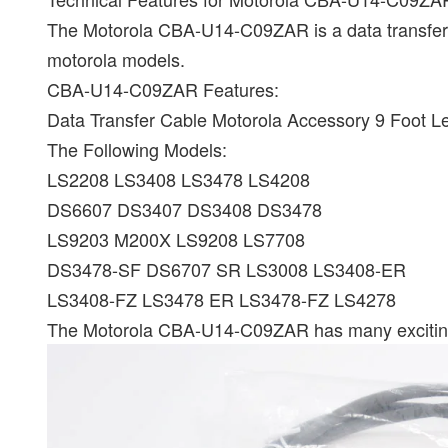
The Motorola CBA-U14-C09ZAR is a data transfer c
motorola models.
CBA-U14-C09ZAR Features:
Data Transfer Cable Motorola Accessory 9 Foot L
The Following Models:
LS2208 LS3408 LS3478 LS4208
DS6607 DS3407 DS3408 DS3478
LS9203 M200X LS9208 LS7708
DS3478-SF DS6707 SR LS3008 LS3408-ER
LS3408-FZ LS3478 ER LS3478-FZ LS4278
The Motorola CBA-U14-C09ZAR has many exciting f