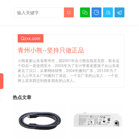





Qzxx.com
青州小熊--坚持只做正品
小熊老家山东省青州市，因2001年在小熊在线卖东西，取名这
个ID后一直使用至今，2003年为了生计带着老婆孩子从山东老
家去了汉口，从事网络销售，2004年搬到广东，2013年为了
女儿上学又从广州搬到了清远，一个在广东的山东人，一个在
网上卖东西交到很多朋友的山东人。
热点文章
码