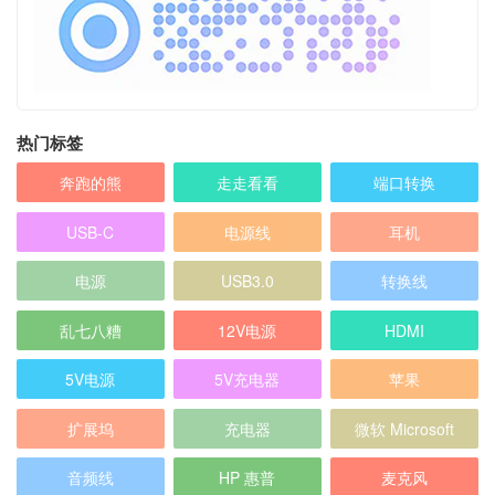
热门标签
奔跑的熊
走走看看
端口转换
USB-C
电源线
耳机
电源
USB3.0
转换线
乱七八糟
12V电源
HDMI
5V电源
5V充电器
苹果
扩展坞
充电器
微软 Microsoft
音频线
HP 惠普
麦克风