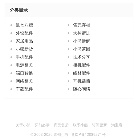
分类目录
乱七八糟
售完存档
外设配件
大神请进
家居用品
小熊拆解
小熊新货
小熊茶园
手机配件
技术分享
电源相关
相机配件
端口转换
线材配件
网络相关
耳机话筒
车载配件
随心闲谈
关于小熊
买前必读
商品售后
联系小熊
订阅更新
淘宝店
© 2003-2026
青州小熊
粤ICP备12089271号