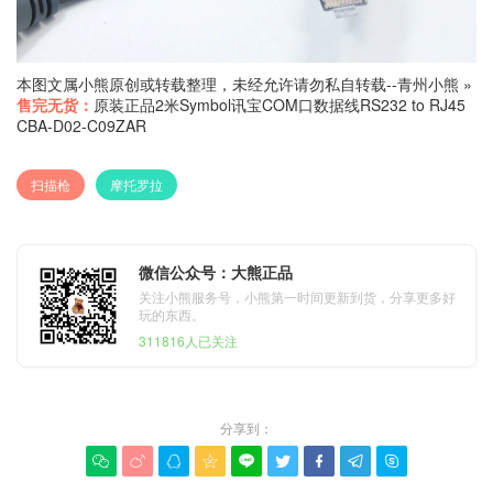
本图文属小熊原创或转载整理，未经允许请勿私自转载--
青州小熊
»
售完无货：
原装正品2米Symbol讯宝COM口数据线RS232 to RJ45
CBA-D02-C09ZAR
扫描枪
摩托罗拉
微信公众号：大熊正品
关注小熊服务号，小熊第一时间更新到货，分享更多好
玩的东西。
311816人已关注
分享到：








