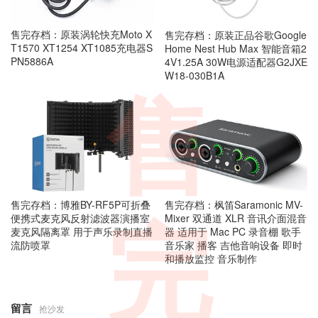
售完存档：原装涡轮快充Moto X
售完存档：原装正品谷歌Google
T1570 XT1254 XT1085充电器S
Home Nest Hub Max 智能音箱2
PN5886A
4V1.25A 30W电源适配器G2JXE
W18-030B1A
售
售完存档：博雅BY-RF5P可折叠
售完存档：枫笛Saramonic MV-
便携式麦克风反射滤波器演播室
Mixer 双通道 XLR 音讯介面混音
完
麦克风隔离罩 用于声乐录制直播
器 适用于 Mac PC 录音棚 歌手
流防喷罩
音乐家 播客 吉他音响设备 即时
和播放监控 音乐制作
留言
抢沙发