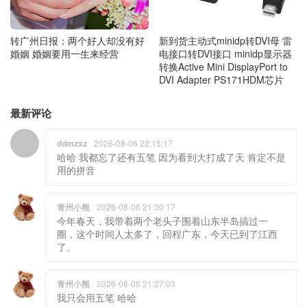
转广州日报：两个好人却没有好
新到货主动式minidp转DVI母 雷
婚姻 婚姻要用一生来经营
电接口转DVI接口 minidp显示器
转换Active Mini DisplayPort to
DVI Adapter PS171HDM芯片
最新评论
ddmzxz
2026-08-06 22:15:17
哈哈 我都忘了还有五笔 因为看到大打成了天 肯定不是
用的拼音
青州小熊
2026-08-06 21:30:17
今年春天，我带着两个老头子围着山东半岛搞过一
圈，这个时间人太多了，回程广东，今天已到了江西
了。
青州小熊
2026-08-06 21:27:03
我只会用五笔 哈哈