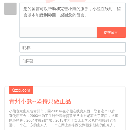
提交留言
昵称 (必填)
(邮箱) (必填)
Qzxx.com
青州小熊--坚持只做正品
小熊老家山东省青州市，因2001年在小熊在线卖东西，取名这个ID后一
直使用至今，2003年为了生计带着老婆孩子从山东老家去了汉口，从事
网络销售，2004年搬到广东，2013年为了女儿上学又从广州搬到了清
远，一个在广东的山东人，一个在网上卖东西交到很多朋友的山东人。