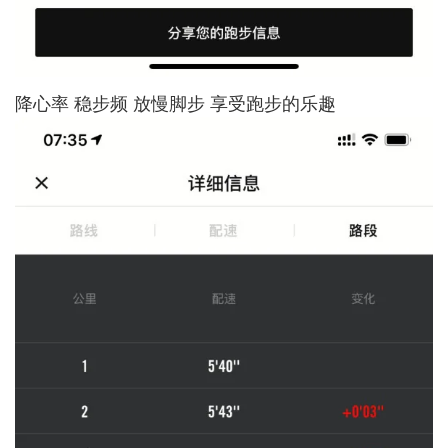
降心率 稳步频 放慢脚步 享受跑步的乐趣