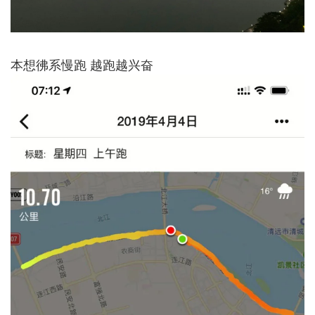
本想彿系慢跑 越跑越兴奋