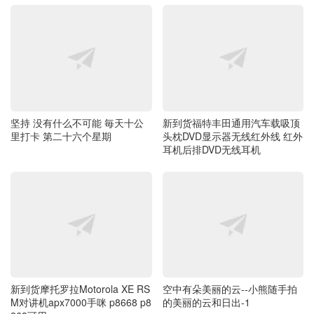
坚持 没有什么不可能 毎天十公
新到货福特丰田通用汽车载吸顶
里打卡 第二十六个星期
头枕DVD显示器无线红外线 红外
耳机后排DVD无线耳机
新到货摩托罗拉Motorola XE RS
空中有朵美丽的云--小熊随手拍
M对讲机apx7000手咪 p8668 p8
的美丽的云和日出-1