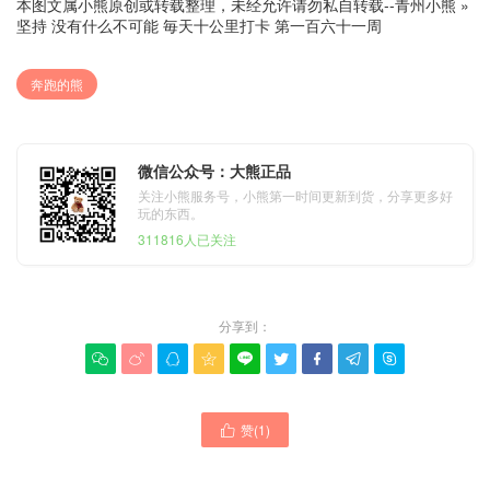
本图文属小熊原创或转载整理，未经允许请勿私自转载--
青州小熊
»
坚持 没有什么不可能 毎天十公里打卡 第一百六十一周
奔跑的熊
微信公众号：大熊正品
关注小熊服务号，小熊第一时间更新到货，分享更多好
玩的东西。
311816人已关注
分享到：









赞(
1
)
