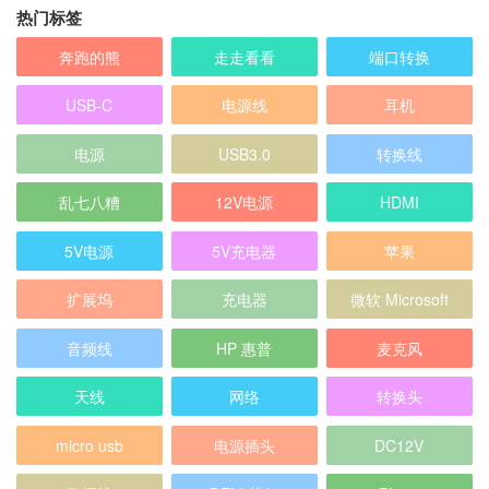
热门标签
奔跑的熊
走走看看
端口转换
USB-C
电源线
耳机
电源
USB3.0
转换线
乱七八糟
12V电源
HDMI
5V电源
5V充电器
苹果
扩展坞
充电器
微软 Microsoft
音频线
HP 惠普
麦克风
天线
网络
转换头
micro usb
电源插头
DC12V