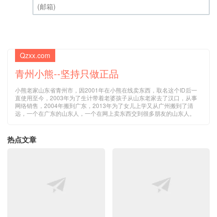
(邮箱) (必填)
Qzxx.com
青州小熊--坚持只做正品
小熊老家山东省青州市，因2001年在小熊在线卖东西，取名这个ID后一
直使用至今，2003年为了生计带着老婆孩子从山东老家去了汉口，从事
网络销售，2004年搬到广东，2013年为了女儿上学又从广州搬到了清
远，一个在广东的山东人，一个在网上卖东西交到很多朋友的山东人。
热点文章