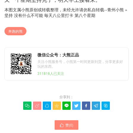
本图文属小熊原创或转载整理，未经允许请勿私自转载--
青州小熊
»
坚持 没有什么不可能 毎天八公里打卡 第八个星期
奔跑的熊
微信公众号：大熊正品
关注小熊服务号，小熊第一时间更新到货，分享更多好
玩的东西。
311816人已关注
分享到：









赞(
0
)
