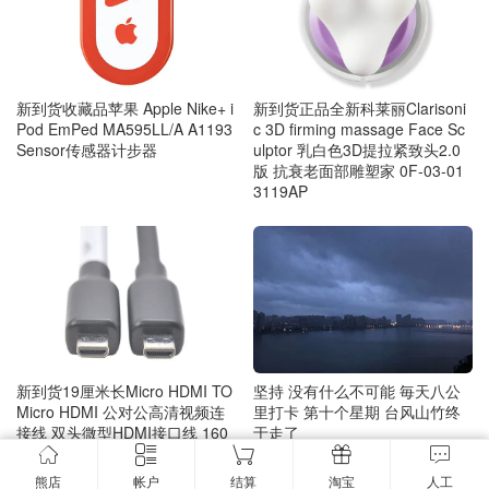
新到货收藏品苹果 Apple Nike+ i
新到货正品全新科莱丽Clarisoni
Pod EmPed MA595LL/A A1193
c 3D firming massage Face Sc
Sensor传感器计步器
ulptor 乳白色3D提拉紧致头2.0
版 抗衰老面部雕塑家 0F-03-01
3119AP
坚持 没有什么不可能 毎天八公
新到货19厘米长Micro HDMI TO
里打卡 第十个星期 台风山竹终
Micro HDMI 公对公高清视频连
于走了
接线 双头微型HDMI接口线 160
01180-01-S HDMI D TYPE MA
LE TO D TYPE MALE Cable for
熊店
帐户
结算
淘宝
人工