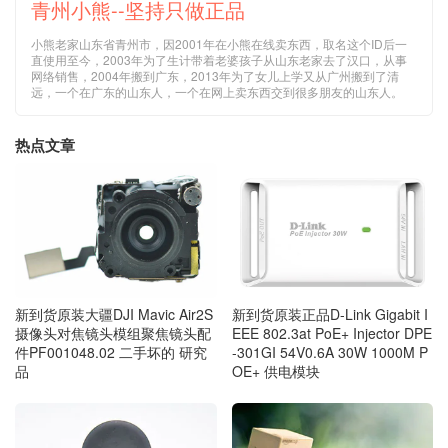
青州小熊--坚持只做正品
小熊老家山东省青州市，因2001年在小熊在线卖东西，取名这个ID后一
直使用至今，2003年为了生计带着老婆孩子从山东老家去了汉口，从事
网络销售，2004年搬到广东，2013年为了女儿上学又从广州搬到了清
远，一个在广东的山东人，一个在网上卖东西交到很多朋友的山东人。
热点文章
新到货原装大疆DJI Mavic Air2S
新到货原装正品D-Link Gigabit I
摄像头对焦镜头模组聚焦镜头配
EEE 802.3at PoE+ Injector DPE
件PF001048.02 二手坏的 研究
-301GI 54V0.6A 30W 1000M P
品
OE+ 供电模块