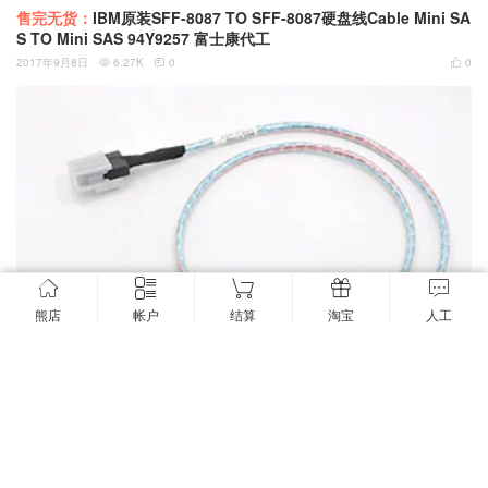
售完无货：
IBM原装SFF-8087 TO SFF-8087硬盘线Cable Mini SA
S TO Mini SAS 94Y9257 富士康代工
2017年9月8日
6.27K
0
0



熊店
帐户
结算
淘宝
人工
新到货130条IBM原装SFF-8087硬盘线Cable Mini SAS TO Mini S
AS 32 Inch For System X3650 M4 / System X3690 X5 69Y2281
69Y2260
2017年9月8日
7.67K
0
1


