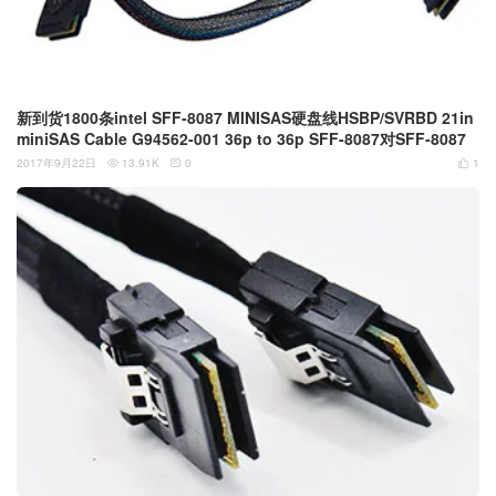
新到货1800条intel SFF-8087 MINISAS硬盘线HSBP/SVRBD 21in
miniSAS Cable G94562-001 36p to 36p SFF-8087对SFF-8087
2017年9月22日
13.91K
0
1


