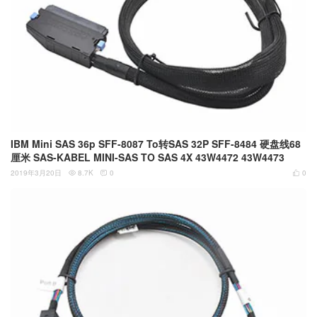
IBM Mini SAS 36p SFF-8087 To转SAS 32P SFF-8484 硬盘线68
厘米 SAS-KABEL MINI-SAS TO SAS 4X 43W4472 43W4473
2019年3月20日
8.7K
0
0


