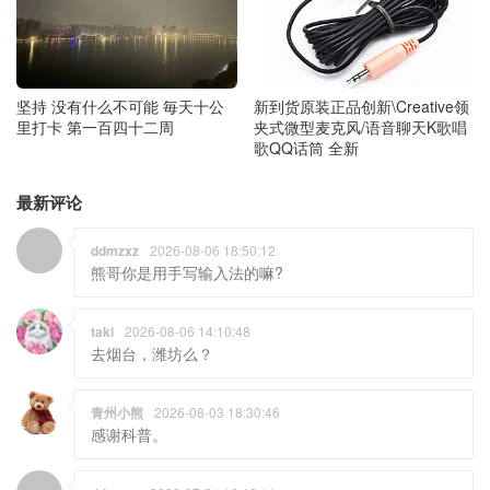
坚持 没有什么不可能 毎天十公
新到货原装正品创新\Creative领
里打卡 第一百四十二周
夹式微型麦克风/语音聊天K歌唱
歌QQ话筒 全新
最新评论
ddmzxz
2026-08-06 18:50:12
熊哥你是用手写输入法的嘛?
taki
2026-08-06 14:10:48
去烟台，潍坊么？
青州小熊
2026-08-03 18:30:46
感谢科普。