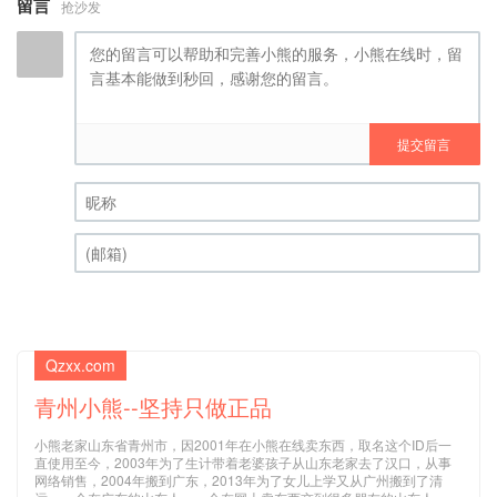
留言
抢沙发
提交留言
昵称 (必填)
(邮箱) (必填)
Qzxx.com
青州小熊--坚持只做正品
小熊老家山东省青州市，因2001年在小熊在线卖东西，取名这个ID后一
直使用至今，2003年为了生计带着老婆孩子从山东老家去了汉口，从事
网络销售，2004年搬到广东，2013年为了女儿上学又从广州搬到了清