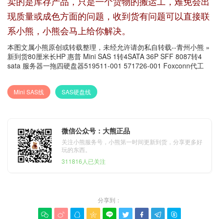
卖的是库存产品，只是一个货物的搬运工，难免会出
现质量或成色方面的问题，收到货有问题可以直接联
系小熊，小熊会马上给你解决。
本图文属小熊原创或转载整理，未经允许请勿私自转载--
青州小熊
»
新到货80厘米长HP 惠普 Mini SAS 1转4SATA 36P SFF 8087转4
sata 服务器一拖四硬盘器519511-001 571726-001 Foxconn代工
Mini SAS线
SAS硬盘线
微信公众号：大熊正品
关注小熊服务号，小熊第一时间更新到货，分享更多好
玩的东西。
311816人已关注
分享到：








