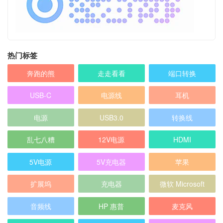
热门标签
奔跑的熊
走走看看
端口转换
USB-C
电源线
耳机
电源
USB3.0
转换线
乱七八糟
12V电源
HDMI
5V电源
5V充电器
苹果
扩展坞
充电器
微软 Microsoft
音频线
HP 惠普
麦克风