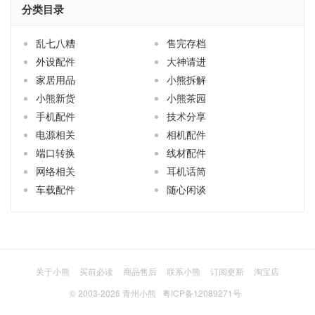
分类目录
乱七八糟
售完存档
外设配件
大神请进
家居用品
小熊拆解
小熊新货
小熊茶园
手机配件
技术分享
电源相关
相机配件
端口转换
线材配件
网络相关
耳机话筒
车载配件
随心闲谈
关于小熊
买前必读
商品售后
联系小熊
订阅更新
淘宝店
© 2003-2026
青州小熊
粤ICP备12089271号