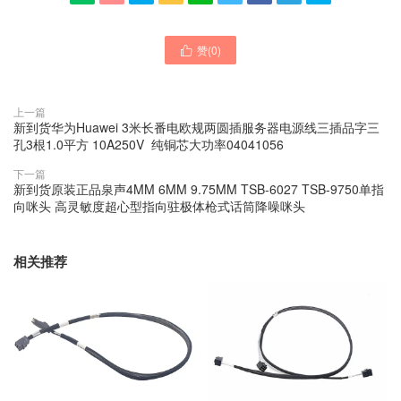
赞(
0
)

上一篇
新到货华为Huawei 3米长番电欧规两圆插服务器电源线三插品字三
孔3根1.0平方 10A250V 纯铜芯大功率04041056
下一篇
新到货原装正品泉声4MM 6MM 9.75MM TSB-6027 TSB-9750单指
向咪头 高灵敏度超心型指向驻极体枪式话筒降噪咪头
相关推荐