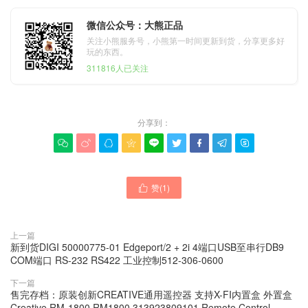
微信公众号：大熊正品
关注小熊服务号，小熊第一时间更新到货，分享更多好
玩的东西。
311816人已关注
分享到：









赞(
1
)

上一篇
新到货DIGI 50000775-01 Edgeport/2 + 2i 4端口USB至串行DB9
COM端口 RS-232 RS422 工业控制512-306-0600
下一篇
售完存档：原装创新CREATIVE通用遥控器 支持X-FI内置盒 外置盒
Creative RM-1800 RM1800 313923809101 Remote Control