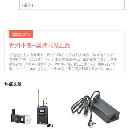
(邮箱) (必填)
Qzxx.com
青州小熊--坚持只做正品
小熊老家山东省青州市，因2001年在小熊在线卖东西，取名这个ID后一
直使用至今，2003年为了生计带着老婆孩子从山东老家去了汉口，从事
网络销售，2004年搬到广东，2013年为了女儿上学又从广州搬到了清
远，一个在广东的山东人，一个在网上卖东西交到很多朋友的山东人。
热点文章