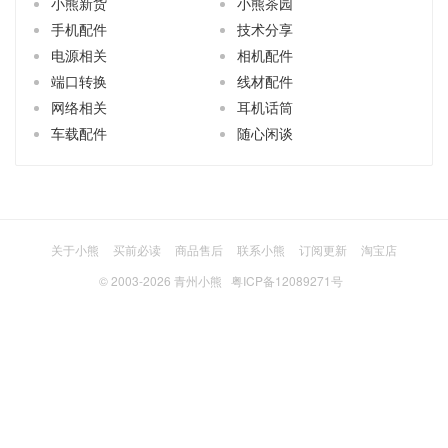
小熊新货
小熊茶园
手机配件
技术分享
电源相关
相机配件
端口转换
线材配件
网络相关
耳机话筒
车载配件
随心闲谈
关于小熊
买前必读
商品售后
联系小熊
订阅更新
淘宝店
© 2003-2026
青州小熊
粤ICP备12089271号