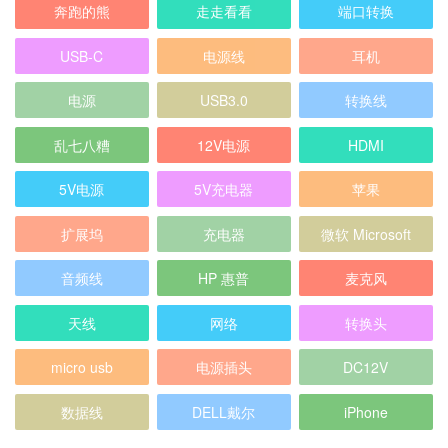
奔跑的熊
走走看看
端口转换
USB-C
电源线
耳机
电源
USB3.0
转换线
乱七八糟
12V电源
HDMI
5V电源
5V充电器
苹果
扩展坞
充电器
微软 Microsoft
音频线
HP 惠普
麦克风
天线
网络
转换头
micro usb
电源插头
DC12V
数据线
DELL戴尔
iPhone