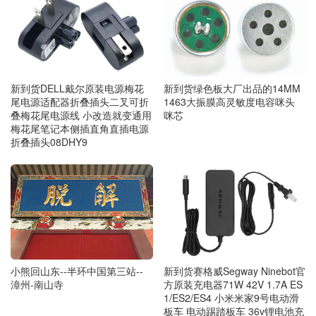
新到货DELL戴尔原装电源梅花
新到货绿色板大厂出品的14MM
尾电源适配器折叠插头二叉可折
1463大振膜高灵敏度电容咪头
叠梅花尾电源线 小改造就变通用
咪芯
梅花尾笔记本侧插直角直插电源
折叠插头08DHY9
小熊回山东--半环中国第三站--
新到货赛格威Segway Ninebot官
漳州-南山寺
方原装充电器71W 42V 1.7A ES
1/ES2/ES4 小米米家9号电动滑
板车 电动踢踏板车 36v锂电池充