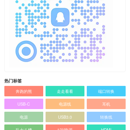
热门标签
奔跑的熊
走走看看
端口转换
USB-C
电源线
耳机
电源
USB3.0
转换线
乱七八糟
12V电源
HDMI