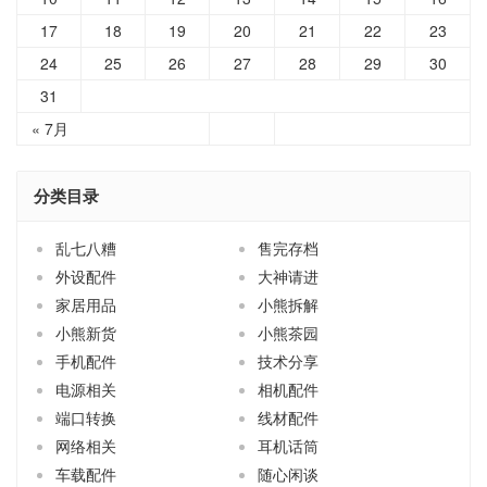
17
18
19
20
21
22
23
24
25
26
27
28
29
30
31
« 7月
分类目录
乱七八糟
售完存档
外设配件
大神请进
家居用品
小熊拆解
小熊新货
小熊茶园
手机配件
技术分享
电源相关
相机配件
端口转换
线材配件
网络相关
耳机话筒
车载配件
随心闲谈