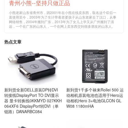
青州小熊--坚持只做正品
小熊老家山东省青州市，因2001年在小熊在线卖东西，取名这个ID后一
直使用至今，2003年为了生计带着老婆孩子从山东老家去了汉口，从事
网络销售，2004年搬到广东，2013年为了女儿上学又从广州搬到了清
远，一个在广东的山东人，一个在网上卖东西交到很多朋友的山东人。
热点文章
新到货1千多个禄来Rollei 500 运
新到货全新DELL原装DP转DVI
动相机原装电池也适用于Hero运
转接线DisplayPort TO DVI显示
动相机Hero 3+电池GLCON GL
器 显卡转换线0KKMYD 027KKH
W08 1180mHA
064XF6 DisplayPort转DVI（单
链路）DANARBC084