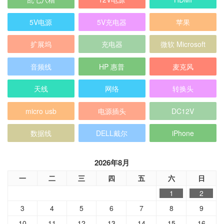
5V电源
5V充电器
苹果
扩展坞
充电器
微软 Microsoft
音频线
HP 惠普
麦克风
天线
网络
转换头
micro usb
电源插头
DC12V
数据线
DELL戴尔
iPhone
2026年8月
一
二
三
四
五
六
日
1
2
3
4
5
6
7
8
9
10
11
12
13
14
15
16