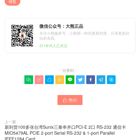
键盘
微信公众号：大熊正品
关注小熊服务号，小熊第一时间更新到货，分享更多好
玩的东西。
311816人已关注
分享到：









赞(
2
)

上一篇
新到货100多张台湾Sunix三泰串并口PCI-E 2口 RS-232 通信卡
MIO5479AL PCIE 2-port Serial RS-232 & 1-port Parallel
IEEE1284 Card