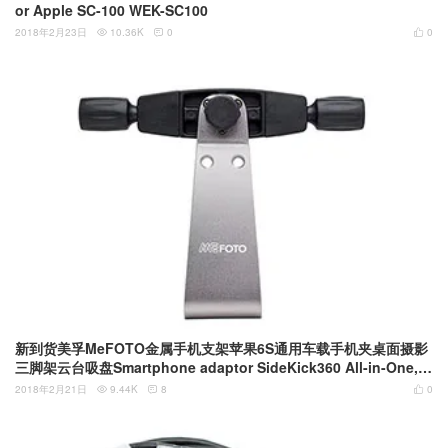
or Apple SC-100 WEK-SC100
2018年2月23日
10.36K
0
0



新到货美孚MeFOTO金属手机支架苹果6S通用车载手机夹桌面摄影
三脚架云台吸盘Smartphone adaptor SideKick360 All-in-One, T
itanium (MPH300TA)
2018年2月21日
9.44K
8
0


