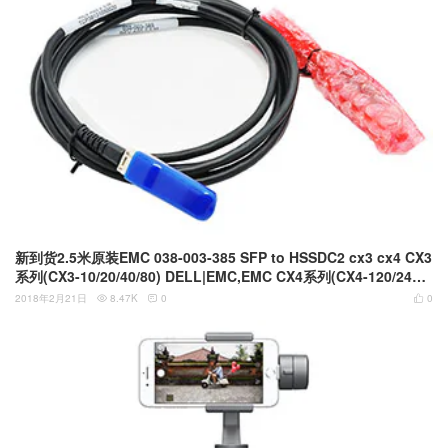
新到货2.5米原装EMC 038-003-385 SFP to HSSDC2 cx3 cx4 CX3
系列(CX3-10/20/40/80) DELL|EMC,EMC CX4系列(CX4-120/240/4
80/960存储到扩展柜 连接线 TCP38131050020
2018年2月21日
8.47K
0
0


