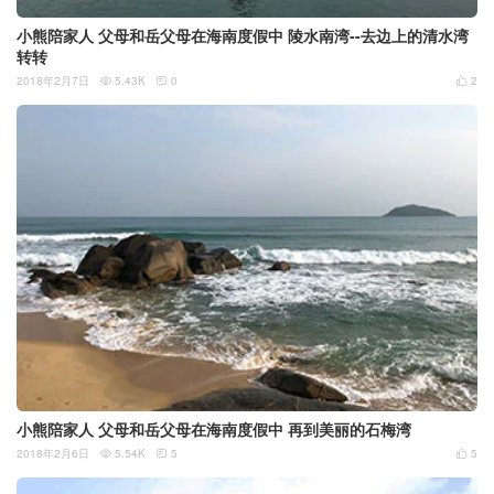
小熊陪家人 父母和岳父母在海南度假中 陵水南湾--去边上的清水湾
转转
2018年2月7日
5.43K
0
2



小熊陪家人 父母和岳父母在海南度假中 再到美丽的石梅湾
2018年2月6日
5.54K
5
5


