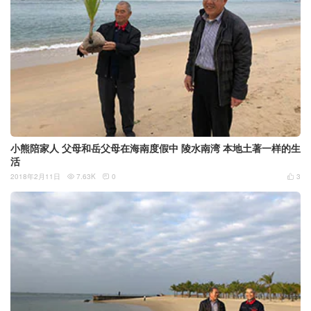
小熊陪家人 父母和岳父母在海南度假中 陵水南湾 本地土著一样的生
活
2018年2月11日
7.63K
0
3


