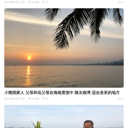
2018年2月14日
5.64K
0
0



小熊陪家人 父母和岳父母在海南度假中 陵水南湾 适合发呆的地方
2018年2月12日
5.38K
0
0


