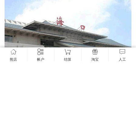
熊店
帐户
结算
淘宝
人工
小熊这阵子去那里了--带着父母和岳父母还有家人在海南度假中
2018年2月3日
5.59K
4
5


