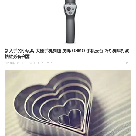
新入手的小玩具 大疆手机狗腿 灵眸 OSMO 手机云台 2代 狗年打狗
拍娃必备利器
2018年2月20日
11.82K
4
2


