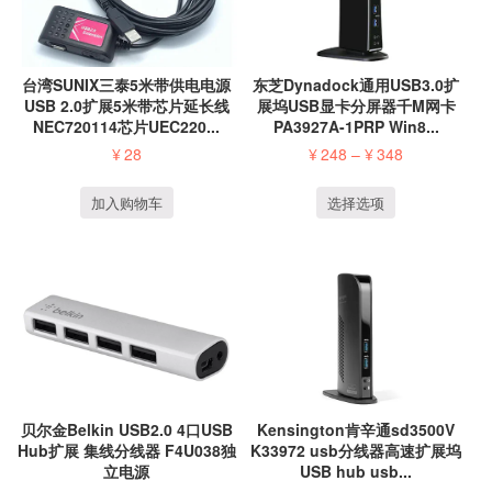
台湾SUNIX三泰5米带供电电源
东芝Dynadock通用USB3.0扩
USB 2.0扩展5米带芯片延长线
展坞USB显卡分屏器千M网卡
NEC720114芯片UEC220...
PA3927A-1PRP Win8...
¥
28
¥
248
–
¥
348
加入购物车
选择选项
贝尔金Belkin USB2.0 4口USB
Kensington肯辛通sd3500V
Hub扩展 集线分线器 F4U038独
K33972 usb分线器高速扩展坞
立电源
USB hub usb...