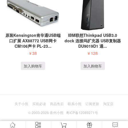
原装Kensington肯辛通USB端
IBM联想Thinkpad USB3.0
口扩展 AX88772 USB网卡
dock 连接坞扩充器 USB复制器
CM106声卡 PL-23...
DU9019D1 通...
¥
38
¥
128
加入购物车
加入购物车
关于小熊
买前必读
商品售后
联系小熊
订阅更新
淘宝店
© 2003-2026
青州小熊
粤ICP备12089271号