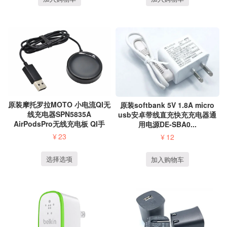
原装摩托罗拉MOTO 小电流QI无
原装softbank 5V 1.8A micro
线充电器SPN5835A
usb安卓带线直充快充充电器通
AirPodsPro无线充电板 QI手
用电源DE-SBA0...
表...
¥
23
¥
12
选择选项
加入购物车