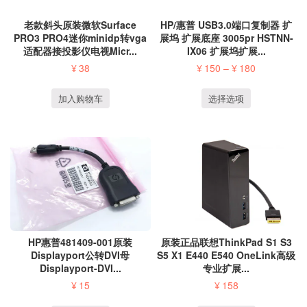
HP/惠普 USB3.0端口复制器 扩
老款斜头原装微软Surface
展坞 扩展底座 3005pr HSTNN-
PRO3 PRO4迷你minidp转vga
IX06 扩展坞扩展...
适配器接投影仪电视Micr...
¥
150
–
¥
180
¥
38
选择选项
加入购物车
HP惠普481409-001原装
原装正品联想ThinkPad S1 S3
Displayport公转DVI母
S5 X1 E440 E540 OneLink高级
Displayport-DVI...
专业扩展...
¥
15
¥
158