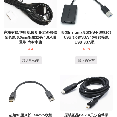
美国Insignia影雅NS-PU95203
家用有线电视 机顶盒 IR红外接收
USB 3.0转VGA 15针转接线
延长线 3.5mm标准插头 1.8米带
USB VGA显...
罩型 内有电路
¥
28
¥
4
加入购物车
加入购物车
超短30厘米长Lenovo联想
原装正品Belkin贝尔金苹果