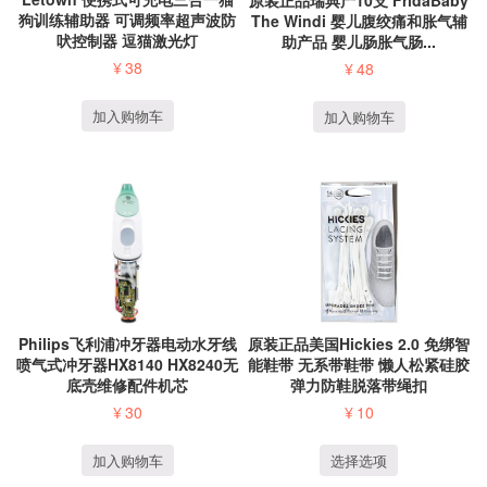
狗训练辅助器 可调频率超声波防
The Windi 婴儿腹绞痛和胀气辅
吠控制器 逗猫激光灯
助产品 婴儿肠胀气肠...
¥
38
¥
48
加入购物车
加入购物车
Philips飞利浦冲牙器电动水牙线
原装正品美国Hickies 2.0 免绑智
喷气式冲牙器HX8140 HX8240无
能鞋带 无系带鞋带 懒人松紧硅胶
底壳维修配件机芯
弹力防鞋脱落带绳扣
¥
30
¥
10
加入购物车
选择选项