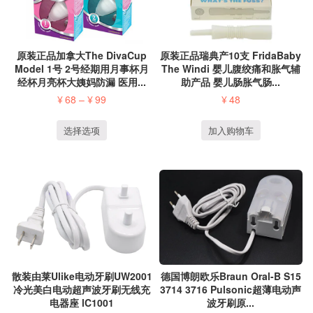
原装正品加拿大The DivaCup
原装正品瑞典产10支 FridaBaby
Model 1号 2号经期用月事杯月
The Windi 婴儿腹绞痛和胀气辅
经杯月亮杯大姨妈防漏 医用...
助产品 婴儿肠胀气肠...
¥
68
–
¥
99
¥
48
选择选项
加入购物车
散装由莱Ulike电动牙刷UW2001
德国博朗欧乐Braun Oral-B S15
冷光美白电动超声波牙刷无线充
3714 3716 Pulsonic超薄电动声
电器座 lC1001
波牙刷原...