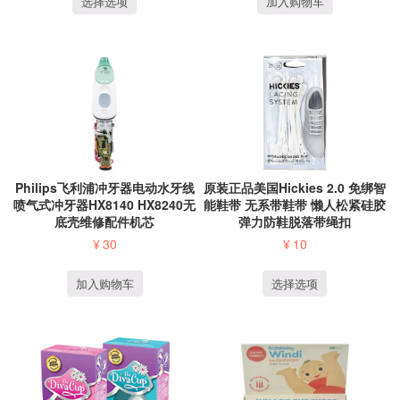
选择选项
加入购物车
Philips飞利浦冲牙器电动水牙线
原装正品美国Hickies 2.0 免绑智
喷气式冲牙器HX8140 HX8240无
能鞋带 无系带鞋带 懒人松紧硅胶
底壳维修配件机芯
弹力防鞋脱落带绳扣
¥
30
¥
10
加入购物车
选择选项