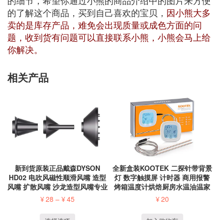
的细节，希望你通过小熊的商品介绍中的图片来方便
的了解这个商品，买到自己喜欢的宝贝，
因小熊大多
卖的是库存产品，难免会出现质量或成色方面的问
题，收到货有问题可以直接联系小熊，小熊会马上给
你解决。
相关产品
新到货原装正品戴森DYSON
全新盒装KOOTEK 二探针带背景
HD02 电吹风磁性顺滑风嘴 造型
灯 数字触摸屏 计时器 商用报警
风嘴 扩散风嘴 沙龙造型风嘴专业
烤箱温度计烘焙厨房水温油温家
版 ...
用电子...
¥
28
–
¥
45
¥
20