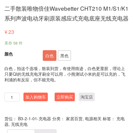
二手散装唯物倍佳Wavebetter CHT210 M1/S1/K1
系列声波电动牙刷原装感应式充电底座无线充电器
¥
23
库存 58 件
颜色
白色
黑色
白色，拍这个选项，散装到货，有使用痕迹，白色更显脏，理论上
只要QI的无线充电牙刷全可以用，小熊测试小米的是可以充的，飞
利浦的有反应，但不能充电。
数
加入购物车
立即购买
淘宝店
量
货位：
B3-2-1-01-充电器
分类：
家居百货
,
电源相关
标签：
充电
器
,
无线充电