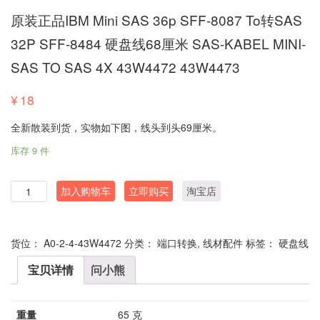
原装正品IBM Mini SAS 36p SFF-8087 To转SAS
32P SFF-8484 硬盘线68厘米 SAS-KABEL MINI-
SAS TO SAS 4X 43W4472 43W4473
¥
18
全新散装到货，实物如下图，线头到头69厘米。
库存 9 件
数
加入购物车
立即购买
淘宝店
量
货位：
A0-2-4-43W4472
分类：
端口转换
,
线材配件
标签：
硬盘线
宝贝详情
问小熊
重量
65 克