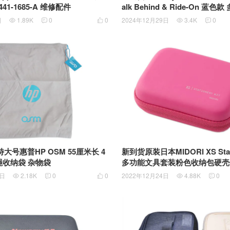
41-1685-A 维修配件
alk Behind & Ride-On 蓝色款 多功能五合
一游戏音乐滑
日
1.89K
0
0
2024年12月29日
3.4K
0





特大号惠普HP OSM 55厘米长 4
新到货原装日本MIDORI XS Statio
绳收纳袋 杂物袋
多功能文具套装粉色收纳包硬壳
6日
2.18K
0
0
2022年12月24日
4.88K
0




