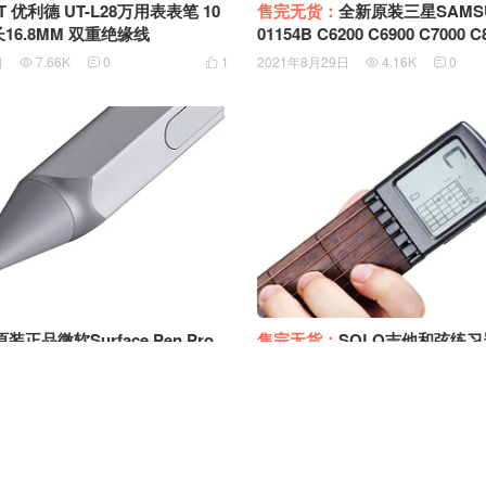
售完无货：
全新原装三星SAMSUN
10A 针长16.8MM 双重绝缘线
01154B C6200 C6900 C7000 C8000 专用扁
头AV输入一分三音视频转接
日
7.66K
0
1
2021年8月29日
4.16K
0





售完无货：
SOLO吉他和弦练
原装正品微软Surface Pen Pro
辅助神器懒人吉他手指训练器爬
五六七八代原厂触控笔 HB笔芯
他 SCT-80
0004
2021年6月28日
9.01K
1
8.19K
0
0




