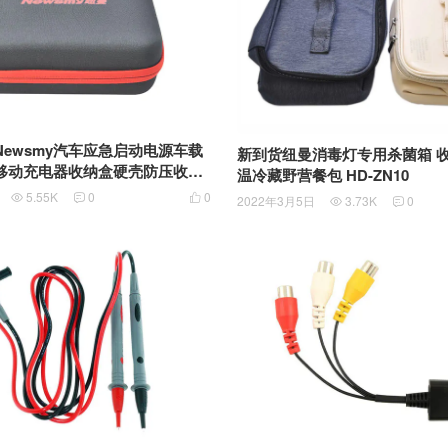
ewsmy汽车应急启动电源车载
新到货纽曼消毒灯专用杀菌箱 收
移动充电器收纳盒硬壳防压收纳
温冷藏野营餐包 HD-ZN10
5.55K
0
0



2022年3月5日
3.73K
0

