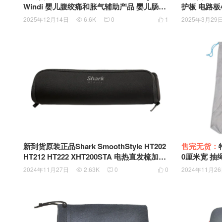
Windi 婴儿腹绞痛和胀气辅助产品 婴儿肠胀
护板 电路板4
气肠绞痛神器 排气通气棒 防宝宝胀气 非西
2025年12月14日
6.6K
0
1
2025年3月29



甲硅油
新到货原装正品Shark SmoothStyle HT202
售完无货：
HT212 HT222 XHT200STA 电热直发梳加热
0厘米宽 抽
梳吹机刷通用耐热储物袋 Heat-Resistant St
2024年11月27日
2.63K
0
0
2024年11月2



orage Bag