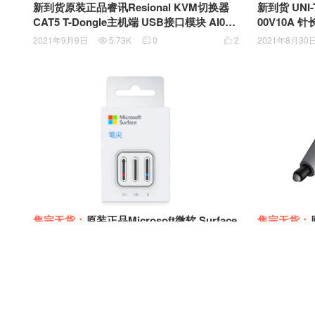
新到货原装正品睿讯Resional KVM切换器
新到货 UNI-T 优利德 UT-L28万用表表笔 10
CAT5 T-Dongle主机端 USB接口模块 AI060
00V
0MU
2021年9月9日
5.73K
0
2
2021年8月30



售完无货：
原装正品Microsoft微软 Surface
售完无货：
触控笔笔尖工具包 Pro5 6 7 go2 book2 3触
触控笔尖 四
控笔尖2H/HB/B 三支装 GFU-00004
替换 NWG-0
2021年8月9日
4.53K
0
0
2021年8月8日


