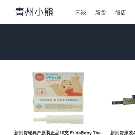
闲谈
新货
熊店
新到货瑞典产原装正品10支 FridaBaby The
新到货原装Ap