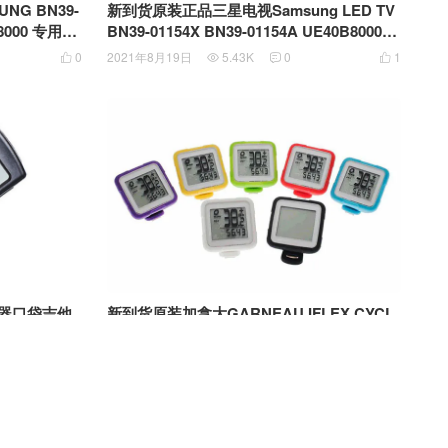
G BN39-
新到货原装正品三星电视Samsung LED TV
BN39-01154X BN39-01154A UE40B8000X
W Unixtar Scart插座适配器转换线
0
2021年8月19日
5.43K
0
1




习器口袋吉他
新到货原装加拿大GARNEAU IFLEX CYCL
格子 口袋吉
OMETER RSP自行车防水无线码表 带背光
温度计 时间 碳排放量 单车配件迈速表测速
2
2021年5月23日
11.24K
9
0




器里程表