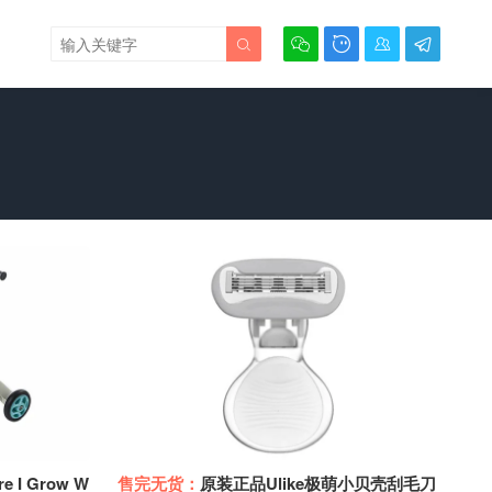





e I Grow W
售完无货：
原装正品Ulike极萌小贝壳刮毛刀