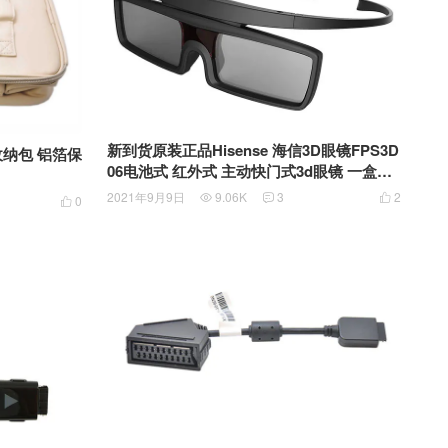
新到货原装正品Hisense 海信3D眼镜FPS3D
纳包 铝箔保
06电池式 红外式 主动快门式3d眼镜 一盒两
支装
2021年9月9日
9.06K
3
2



0
