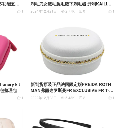
剃毛刀女腋毛腿毛腋下剃毛器 开利KAILI代
步车 学步车 手推助步车带阻力
工
1
2024年12月21日
2.77K
0
1




nery kit
新到货原装正品法国限定版FREIDA ROTH
包整理包
MAN弗丽达罗斯曼FR EXCLUSIVE FR Trav
el Case 宽手镯 袖口手镯 圈形耳环 大耳环
1
2022年12月23日
5.43K
2
1




旅行小园首饰包收纳包