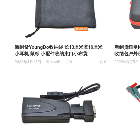
新到货YoungDo收纳袋 长13厘米宽10厘米
新到货纽曼N
小耳机 鼠标 小配件收纳束口小布袋
收纳包户外
包
2022年4月13日
4.44K
0
0
2022年3月5日


