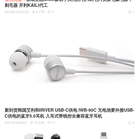
剃毛器 开利KAILI代工
2024年12月21日
2.77K
0
1



新到货韩国艾利和IRIVER USB-C供电 IWB-90C 无电池要外接USB-
C供电的蓝牙5.0耳机 入耳式带线控全兼容蓝牙耳机
2021年5月29日
10.24K
11
0


