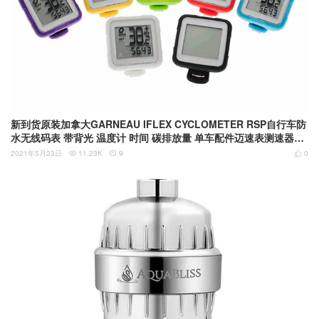
新到货原装加拿大GARNEAU IFLEX CYCLOMETER RSP自行车防
水无线码表 带背光 温度计 时间 碳排放量 单车配件迈速表测速器里
程表
2021年5月23日
11.23K
9
0


