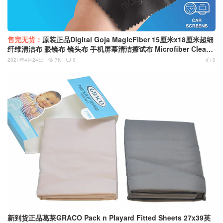
售完无货：
原装正品Digital Goja MagicFiber 15厘米x18厘米超细
纤维清洁布 眼镜布 镜头布 手机屏幕清洁擦试布 Microfiber Cleani
ng Cloths
2021年4月24日
7K
6
0



新到货正品葛莱GRACO Pack n Playard Fitted Sheets 27x39英