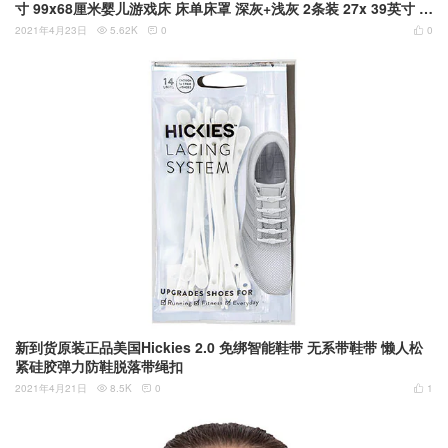
寸 99x68厘米婴儿游戏床 床单床罩 深灰+浅灰 2条装 27x 39英寸 1
900477
2021年4月23日
5.62K
0
0



新到货原装正品美国Hickies 2.0 免绑智能鞋带 无系带鞋带 懒人松
紧硅胶弹力防鞋脱落带绳扣
2021年4月21日
8.5K
0
1


