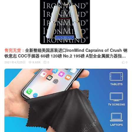
售完无货：
全新整箱美国原装进口IronMind Captains of Crush 钢
铁意志 COC手握器 60磅 120磅 No.2 195磅 A型全金属握力器指力
训练臂力康复练习
2021年4月25日
9.65K
0
0


