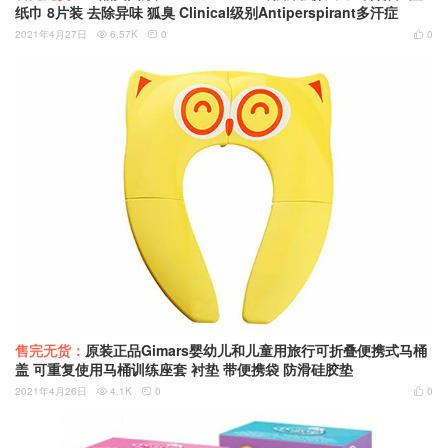
纸巾 8片装 去除异味 狐臭 Clinical级别Antiperspirant多汗症
2021年4月27日
6.57K
0
0



售完无货：
原装正品Gimars婴幼儿和儿童用旅行可折叠便携式马桶
盖 可重复使用马桶训练座套 衬垫 带便携袋 防滑硅胶垫
2021年4月26日
4.1K
0
0


