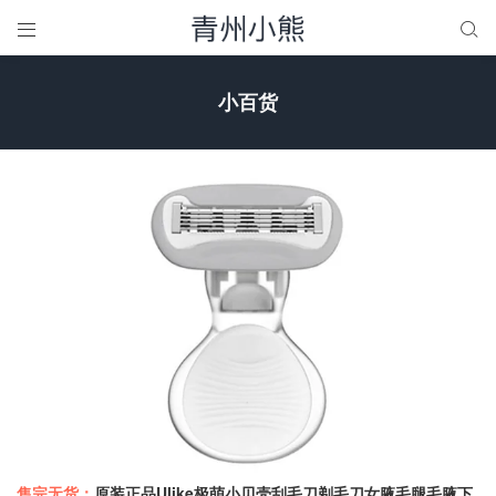


小百货
售完无货：
原装正品Ulike极萌小贝壳刮毛刀剃毛刀女腋毛腿毛腋下