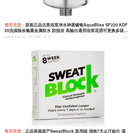
售完无货：
原装正品北美浴室净水神器镀铬AquaBliss SF220 KDF
55洗澡除余氯重金属软水 防脱发 高输出通用浴室花洒可更换多级筒
式滤芯过滤器 下拉有滤芯拆解
2021年4月27日
7.18K
10
2



售完无货：
正品美国原产SweatBlock 医用级 强效7天止汗贴巾 湿