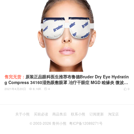
售完无货：
原装正品眼科医生推荐布鲁德Bruder Dry Eye Hydratin
g Compress 34160湿热眼敷眼罩 冶疗干眼症 MGD 睑缘炎 微波加
热 可清洗
2021年4月20日
8.16K
4
0



关于小熊
买前必读
商品售后
联系小熊
订阅更新
淘宝店
© 2003-2026
青州小熊
粤ICP备12089271号