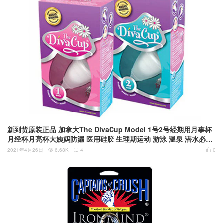
新到货原装正品 加拿大The DivaCup Model 1号2号经期用月事杯
月经杯月亮杯大姨妈防漏 医用硅胶 生理期运动 游泳 温泉 潜水必备
神器
2021年4月26日
6.68K
4
0


